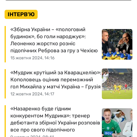
ІНТЕРВ'Ю
«Збірна України – «пологовий
будинок», бо голи народжує»:
Леоненко жорстко розніс
підопічних Реброва за гру з Чехією
15 жовтня 2024, 14:16
«Мудрик крутіший за Кварацхелію»:
Кополовець оцінив переможний
гол Михайла у матчі Україна – Грузія
12 жовтня 2024, 14:17
«Назаренко буде гідним
конкурентом Мудрика»: тренер
дебютанта збірної України розповів
все про свого підопічного