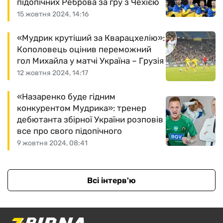
підопічних Реброва за гру з Чехією
15 жовтня 2024, 14:16
«Мудрик крутіший за Кварацхелію»:
Кополовець оцінив переможний
гол Михайла у матчі Україна – Грузія
12 жовтня 2024, 14:17
«Назаренко буде гідним
конкурентом Мудрика»: тренер
дебютанта збірної України розповів
все про свого підопічного
9 жовтня 2024, 08:41
Всі інтерв'ю