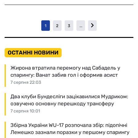
1
2
3
...
ОСТАННІ НОВИНИ
Жирона втратила перемогу над Сабадель у
спарингу: Ванат забив гол і оформив асист
7 серпня 22:03
Два клуби Бундесліги зацікавилися Мудриком:
озвучено основну перешкоду трансферу
7 серпня 10:01
Збірна України WU-17 розпочала збір: підопічні
Лемешко зазнали поразки у першому спарингу