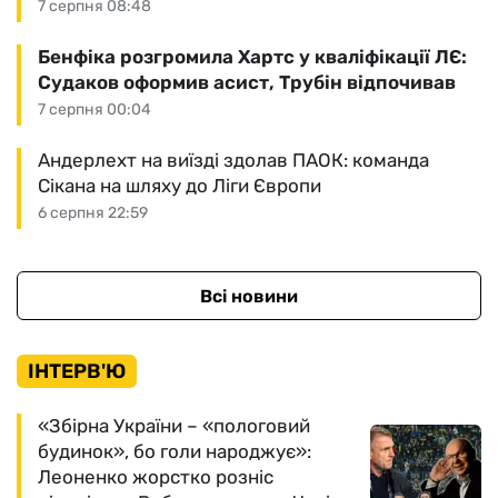
7 серпня 08:48
Бенфіка розгромила Хартс у кваліфікації ЛЄ:
Судаков оформив асист, Трубін відпочивав
7 серпня 00:04
Андерлехт на виїзді здолав ПАОК: команда
Сікана на шляху до Ліги Європи
6 серпня 22:59
Всі новини
ІНТЕРВ'Ю
«Збірна України – «пологовий
будинок», бо голи народжує»:
Леоненко жорстко розніс