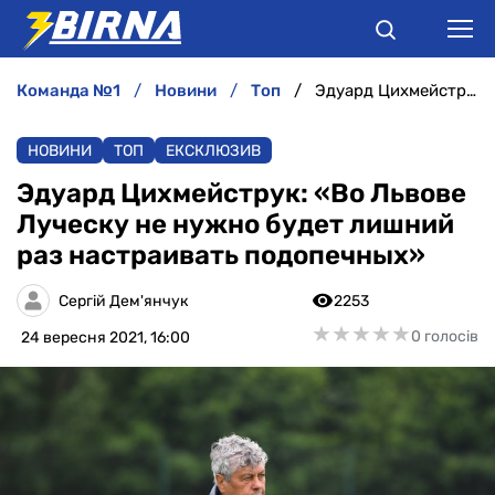
команда №1
новини
топ
Эдуард Цихмейструк: «Во Львове Луческу не нужно будет лишний раз настраивать подопечных»
НОВИНИ
НОВИНИ
ТОП
ЕКСКЛЮЗИВ
АНАЛІТИКА
Эдуард Цихмейструк: «Во Львове
Луческу не нужно будет лишний
ІНТЕРВ'Ю
раз настраивать подопечных»
РІЗНЕ
Сергій Дем'янчук
2253
★
★
★
★
★
★
★
★
★
★
0 голосів
24 вересня 2021, 16:00
БУКМЕКЕРИ