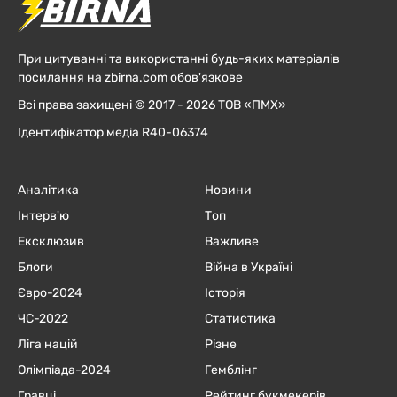
При цитуванні та використанні будь-яких матеріалів
посилання на zbirna.com обов'язкове
Всі права захищені © 2017 - 2026 ТОВ «ПМХ»
Ідентифікатор медіа R40-06374
Аналітика
Новини
Інтерв'ю
Топ
Ексклюзив
Важливе
Блоги
Війна в Україні
Євро-2024
Історія
ЧC-2022
Статистика
Ліга націй
Різне
Олімпіада-2024
Гемблінг
Гравці
Рейтинг букмекерів