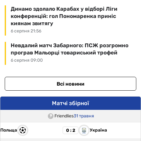
Динамо здолало Карабах у відборі Ліги
конференцій: гол Пономаренка приніс
киянам звитягу
6 серпня 21:56
Невдалий матч Забарного: ПСЖ розгромно
програв Мальорці товариський трофей
6 серпня 09:00
Всі новини
Матчі збірної
Friendlies
31 травня
Польща
Україна
0 : 2