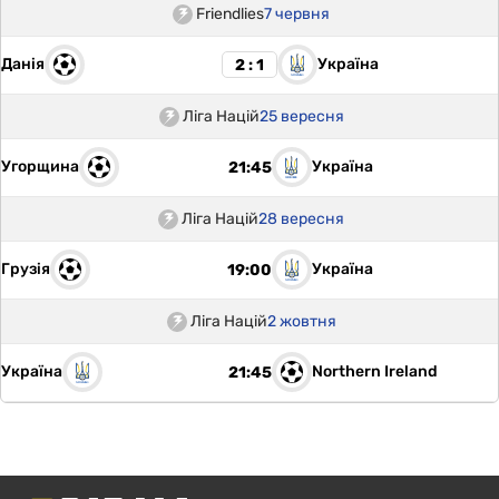
Friendlies
7 червня
Данія
Україна
2 : 1
Ліга Націй
25 вересня
Угорщина
Україна
21:45
Ліга Націй
28 вересня
Грузія
Україна
19:00
Ліга Націй
2 жовтня
Україна
Northern Ireland
21:45