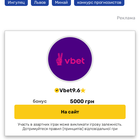
Ингулец
Львов
Минай
конкурс прогнозистов
Реклама
Vbet
9.6
5000 грн
бонус
На сайт
Участь в азартних іграх може викликати ігрову залежність.
Дотримуйтеся правил (принципів) відповідальної гри