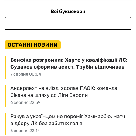
Всі букмекери
ОСТАННІ НОВИНИ
Бенфіка розгромила Хартс у кваліфікації ЛЄ:
Судаков оформив асист, Трубін відпочивав
7 серпня 00:04
Андерлехт на виїзді здолав ПАОК: команда
Сікана на шляху до Ліги Європи
6 серпня 22:59
Ракув з українцем не переміг Хаммарбю: матч
відбору ЛК без забитих голів
6 серпня 22:14