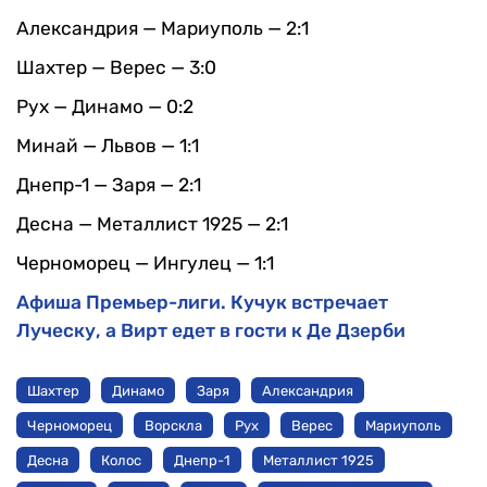
Александрия — Мариуполь — 2:1
Шахтер — Верес — 3:0
Рух — Динамо — 0:2
Минай — Львов — 1:1
Днепр-1 — Заря — 2:1
Десна — Металлист 1925 — 2:1
Черноморец — Ингулец — 1:1
Афиша Премьер-лиги. Кучук встречает
Луческу, а Вирт едет в гости к Де Дзерби
Шахтер
Динамо
Заря
Александрия
Черноморец
Ворскла
Рух
Верес
Мариуполь
Десна
Колос
Днепр-1
Металлист 1925