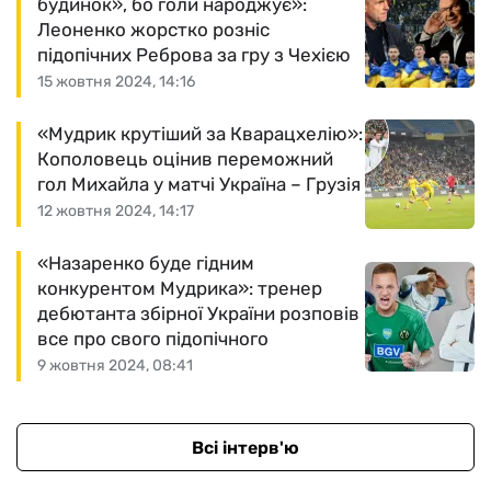
будинок», бо голи народжує»:
Леоненко жорстко розніс
підопічних Реброва за гру з Чехією
15 жовтня 2024, 14:16
«Мудрик крутіший за Кварацхелію»:
Кополовець оцінив переможний
гол Михайла у матчі Україна – Грузія
12 жовтня 2024, 14:17
«Назаренко буде гідним
конкурентом Мудрика»: тренер
дебютанта збірної України розповів
все про свого підопічного
9 жовтня 2024, 08:41
Всі інтерв'ю