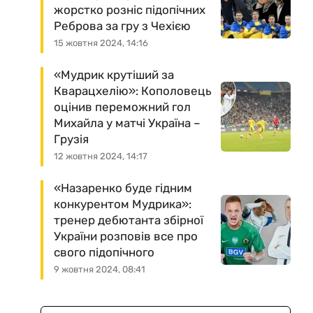
жорстко розніс підопічних
Реброва за гру з Чехією
15 жовтня 2024, 14:16
«Мудрик крутіший за
Кварацхелію»: Кополовець
оцінив переможний гол
Михайла у матчі Україна –
Грузія
12 жовтня 2024, 14:17
«Назаренко буде гідним
конкурентом Мудрика»:
тренер дебютанта збірної
України розповів все про
свого підопічного
9 жовтня 2024, 08:41