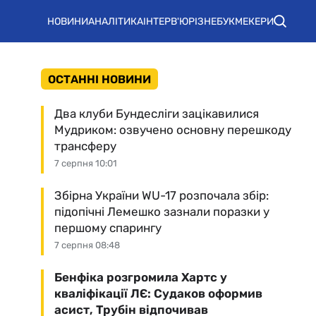
НОВИНИ
АНАЛІТИКА
ІНТЕРВ'Ю
РІЗНЕ
БУКМЕКЕРИ
ОСТАННІ НОВИНИ
Два клуби Бундесліги зацікавилися
Мудриком: озвучено основну перешкоду
трансферу
7 серпня 10:01
Збірна України WU-17 розпочала збір:
підопічні Лемешко зазнали поразки у
першому спарингу
7 серпня 08:48
Бенфіка розгромила Хартс у
кваліфікації ЛЄ: Судаков оформив
асист, Трубін відпочивав