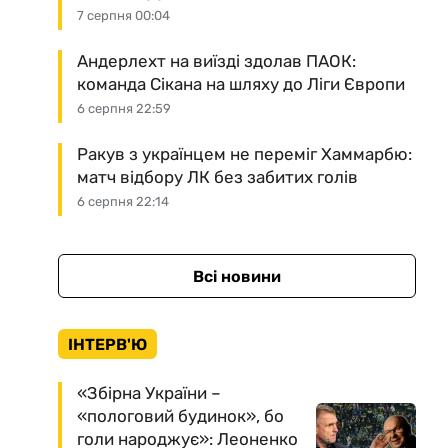
7 серпня 00:04
Андерлехт на виїзді здолав ПАОК:
команда Сікана на шляху до Ліги Європи
6 серпня 22:59
Ракув з українцем не переміг Хаммарбю:
матч відбору ЛК без забитих голів
6 серпня 22:14
Всі новини
ІНТЕРВ'Ю
«Збірна України –
«пологовий будинок», бо
голи народжує»: Леоненко