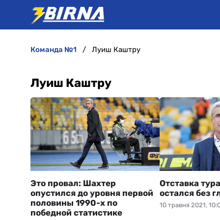
команда №1
Луиш Каштру
Луиш Каштру
Это провал: Шахтер
Отставка тур
опустился до уровня первой
остался без г
половины 1990-х по
10 травня 2021, 10:
победной статистике