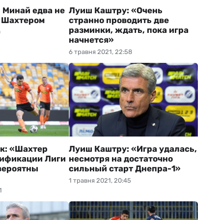
 Минай едва не
Луиш Каштру: «Очень
с Шахтером
странно проводить две
разминки, ждать, пока игра
0
начнется»
6 травня 2021, 22:58
к: «Шахтер
Луиш Каштру: «Игра удалась,
лификации Лиги
несмотря на достаточно
вероятны
сильный старт Днепра-1»
1 травня 2021, 20:45
1