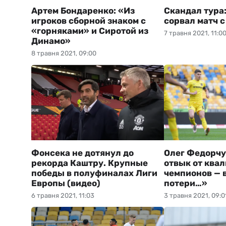
Артем Бондаренко: «Из
Скандал тура:
игроков сборной знаком с
сорвал матч 
«горняками» и Сиротой из
7 травня 2021, 11:0
Динамо»
8 травня 2021, 09:00
Фонсека не дотянул до
Олег Федорчу
рекорда Каштру. Крупные
отвык от ква
победы в полуфиналах Лиги
чемпионов — 
Европы (видео)
потери…»
6 травня 2021, 11:03
3 травня 2021, 09:0