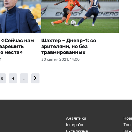
 «Сейчас нам
Шахтер – Днепр-1: со
азрешить
зрителями, но без
го места»
травмированных
1
30 квітня 2021, 14:00
3
4
...
Аналітика
Нов
Інтерв'ю
Топ
Ексклюзив
Важ