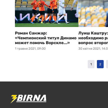
Роман Санжар:
Луиш Каштру:
«Чемпионский титул Динамо
необходимо р
может помочь Ворскле...»
вопрос второ
1 травня 2021, 09:00
30 квітня 2021, 14:3
1
2