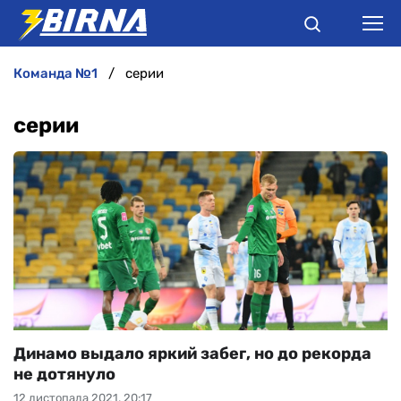
команда №1
серии
НОВИНИ
серии
АНАЛІТИКА
ІНТЕРВ'Ю
РІЗНЕ
БУКМЕКЕРИ
Динамо выдало яркий забег, но до рекорда
не дотянуло
12 листопада 2021, 20:17