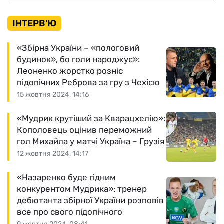
ІНТЕРВ'Ю
«Збірна України – «пологовий
будинок», бо голи народжує»:
Леоненко жорстко розніс
підопічних Реброва за гру з Чехією
15 жовтня 2024, 14:16
«Мудрик крутіший за Кварацхелію»:
Кополовець оцінив переможний
гол Михайла у матчі Україна – Грузія
12 жовтня 2024, 14:17
«Назаренко буде гідним
конкурентом Мудрика»: тренер
дебютанта збірної України розповів
все про свого підопічного