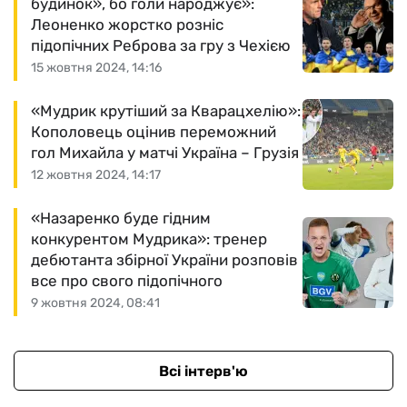
будинок», бо голи народжує»:
Леоненко жорстко розніс
підопічних Реброва за гру з Чехією
15 жовтня 2024, 14:16
«Мудрик крутіший за Кварацхелію»:
Кополовець оцінив переможний
гол Михайла у матчі Україна – Грузія
12 жовтня 2024, 14:17
«Назаренко буде гідним
конкурентом Мудрика»: тренер
дебютанта збірної України розповів
все про свого підопічного
9 жовтня 2024, 08:41
Всі інтерв'ю