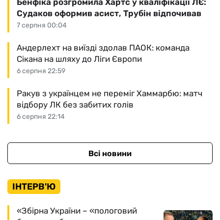
Бенфіка розгромила Хартс у кваліфікації ЛЄ:
Судаков оформив асист, Трубін відпочивав
7 серпня 00:04
Андерлехт на виїзді здолав ПАОК: команда
Сікана на шляху до Ліги Європи
6 серпня 22:59
Ракув з українцем не переміг Хаммарбю: матч
відбору ЛК без забитих голів
6 серпня 22:14
Всі новини
ІНТЕРВ'Ю
«Збірна України – «пологовий