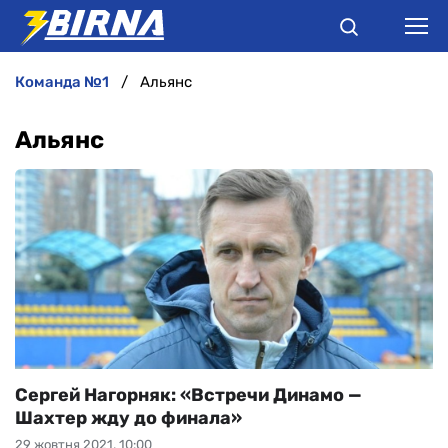
команда №1
Альянс
НОВИНИ
Альянс
АНАЛІТИКА
ІНТЕРВ'Ю
РІЗНЕ
БУКМЕКЕРИ
Сергей Нагорняк: «Встречи Динамо —
Шахтер жду до финала»
29 жовтня 2021, 10:00