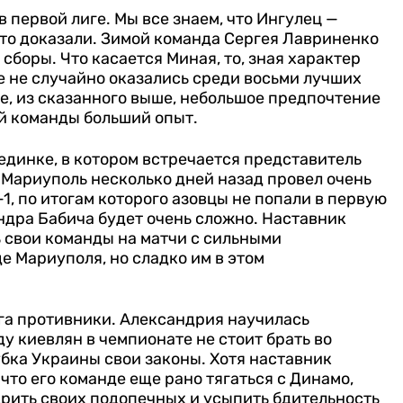
 первой лиге. Мы все знаем, что Ингулец —
это доказали. Зимой команда Сергея Лавриненко
сборы. Что касается Миная, то, зная характер
е не случайно оказались среди восьми лучших
е, из сказанного выше, небольшое предпочтение
этой команды больший опыт.
оединке, в котором встречается представитель
 Мариуполь несколько дней назад провел очень
, по итогам которого азовцы не попали в первую
дра Бабича будет очень сложно. Наставник
 свои команды на матчи с сильными
е Мариуполя, но сладко им в этом
уга противники. Александрия научилась
 киевлян в чемпионате не стоит брать во
убка Украины свои законы.
Хотя наставник
то его команде еще рано тягаться с Динамо,
одрить своих подопечных и усыпить бдительность