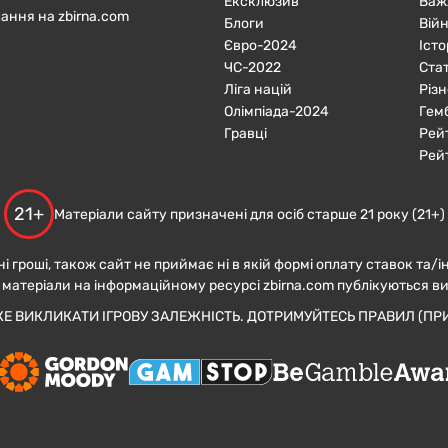
Ексклюзив
Важ
ання на zbirna.com
Блоги
Війн
Євро-2024
Істо
ЧC-2022
Ста
Ліга націй
Різн
Олімпіада-2024
Гем
Гравці
Рей
Рей
21+
Матеріали сайту призначені для осіб старше 21 року (21+)
ні гроші, також сайт не приймає ні в якій формі оплату ставок та/і
 матеріали на інформаційному ресурсі zbirna.com публікуються в
ЖЕ ВИКЛИКАТИ ІГРОВУ ЗАЛЕЖНІСТЬ. ДОТРИМУЙТЕСЬ ПРАВИЛ (ПРИ