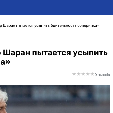
р Шаран пытается усыпить бдительность соперника»
р Шаран пытается усыпить
ка»
★
★
★
★
★
★
★
★
★
★
0 голосів