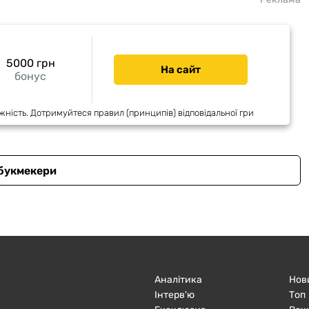
5000 грн
На сайт
бонус
жність. Дотримуйтеся правил (принципів) відповідальної гри
 букмекери
Аналітика
Нов
Інтерв'ю
Топ