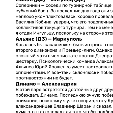
Соперники — соседи по турнирной таблице в
кубковый боец. За последние два года они 
неплохо укомплектовалась, хорошо провела 
Василия Кобина, уверен, что его подопечны
коллективов текущего турнира. Тем не мене
я отдам Ингульцу, поскольку на стороне 
Альянс (Д3) — Мариуполь
Казалось бы, какая может быть интрига в п
второго дивизиона и Премьер-лиги. Однако
сложный матч в чемпионате против Днепра-1
шестерку. Психологически команде Алексан
Альянса Юрий Ярошенко умеет настраивать
оппонентами. И все-таки склоняюсь к побед
противостоянии не будет.
Динамо — Александрия
В этой паре встретятся достойные друг др
побеждать Динамо. Последнюю очную победу
внимание, поскольку я уже говорил, что у К
александрийцев Владимир Шаран и сказал, ч
думаю, он это сделал для того, чтобы подб