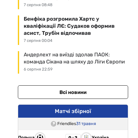
7 серпня 08:48
Бенфіка розгромила Хартс у
кваліфікації ЛЄ: Судаков оформив
асист, Трубін відпочивав
7 серпня 00:04
Андерлехт на виїзді здолав ПАОК:
команда Сікана на шляху до Ліги Європи
6 серпня 22:59
Всі новини
Матчі збірної
Friendlies
31 травня
Польща
Україна
0 : 2