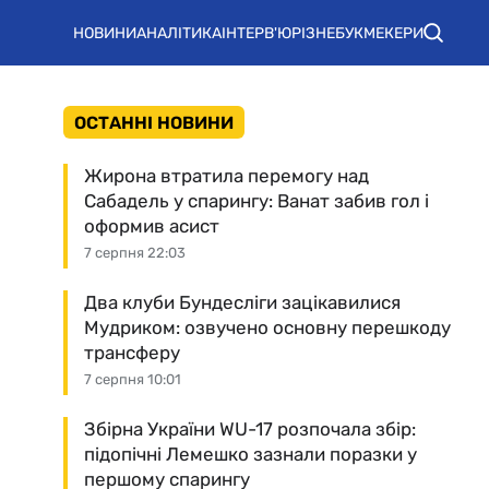
НОВИНИ
АНАЛІТИКА
ІНТЕРВ'Ю
РІЗНЕ
БУКМЕКЕРИ
ОСТАННІ НОВИНИ
Жирона втратила перемогу над
Сабадель у спарингу: Ванат забив гол і
оформив асист
7 серпня 22:03
Два клуби Бундесліги зацікавилися
Мудриком: озвучено основну перешкоду
трансферу
7 серпня 10:01
Збірна України WU-17 розпочала збір:
підопічні Лемешко зазнали поразки у
першому спарингу