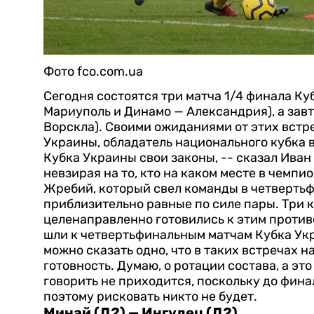
Фото fco.com.ua
Сегодня состоятся три матча 1/4 финала Ку
Мариуполь и Динамо — Александрия), а зав
Ворскла). Своими ожиданиями от этих вст
Украины, обладатель национального кубка 
Кубка Украины свои законы, -- сказал Ива
невзирая на то, кто на каком месте в чемп
Жребий, который свел команды в четвертьф
приблизительно равные по силе пары.
Три 
целенаправленно готовились к этим против
шли к четвертьфинальным матчам Кубка Укр
можно сказать одно, что в таких встречах 
готовность. Думаю, о ротации состава, а э
говорить не приходится, поскольку до финал
поэтому рисковать никто не будет.
Минай (Д2) — Ингулец (Д2)