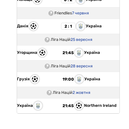
Friendlies
7 червня
Данія
Україна
2 : 1
Ліга Націй
25 вересня
Угорщина
Україна
21:45
Ліга Націй
28 вересня
Грузія
Україна
19:00
Ліга Націй
2 жовтня
Україна
Northern Ireland
21:45