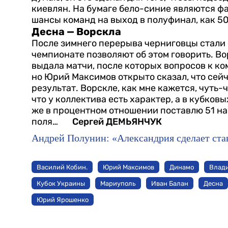
киевлян. На бумаге бело-синие являются ф
шансы команд на выход в полуфинал, как 50
Десна — Ворскла
После зимнего перерыва черниговцы стали с
чемпионате позволяют об этом говорить. В
выдала матчи, после которых вопросов к ко
но Юрий Максимов открыто сказал, что сейч
результат. Ворскле, как мне кажется, чуть-ч
что у коллектива есть характер, а в кубко
же в процентном отношении поставлю 51 на 
поля…
Сергей ДЕМЬЯНЧУК
Андрей Полунин: «Александрия сделает ста
Василий Кобин.
Юрий Максимов
Динамо
Влад
Кубок Украины
Мариуполь
Иван Балан
Десна
Юрий Ярошенко