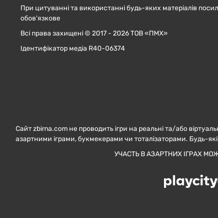
При цитуванні та використанні будь-яких матеріалів посил
обов'язкове
Всі права захищені © 2017 - 2026 ТОВ «ПМХ»
Ідентифікатор медіа R40-06374
Сайт zbirna.com не проводить ігри на реальні та/або віртуаль
азартними іграми, букмекерами чи тоталізаторами. Будь-які
УЧАСТЬ В АЗАРТНИХ ІГРАХ МО