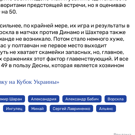
аворитами предстоящей встречи, но я оцениваю
 на 50.
ильнее, по крайней мере, их игра и результаты в
орскла в матчах против Динамо и Шахтера также
манде не возникало. Потом стало немного хуже,
ас у полтавчан не первое место выходит
уть не хватает скамейки запасных, но, главное,
вых сражениях этот фактор главенствующий. И все
49 в пользу Десны, которая является хозяином
вку на Кубок Украины»
имир Шаран
Александрия
Александр Бабич
Ворскла
Ингулец
Минай
Сергей Лавриненко
Альянс
Реклама