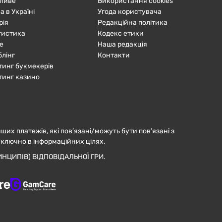
ливе
Використання cookies
а в Україні
Угода користувача
рія
Редакційна політика
тистика
Кодекс етики
е
Наша редакція
блінг
Контакти
тинг букмекерів
тинг казино
нших платежів, які пов’язані/можуть бути пов’язані з
иключно в інформаційних цілях.
НЦИПІВ) ВІДПОВІДАЛЬНОЇ ГРИ.