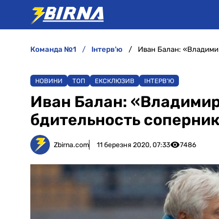
команда №1
інтерв'ю
Иван Балан: «Владими
НОВИНИ
ТОП
ЕКСКЛЮЗИВ
ІНТЕРВ'Ю
Иван Балан: «Владими
бдительность соперни
Zbirna.com
11 березня 2020, 07:33
7486