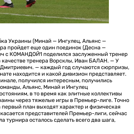
бка Украины (Минай — Ингулец, Альянс —
тра пройдет еще один поединок (Десна —
реч с КОМАНДОЙ1 поделился заслуженный тренер
в качестве тренера Ворсклы, Иван БАЛАН.
— У
н Дмитриевич. — каждый год случаются сюрпризы,
ионате находится и какой дивизион представляет.
инале, получился интересным, получились
команды, Альянс, Минай и Ингулец
остояниям, в то время как элитные коллективы
аины через тяжелые игры в Премьер-лиге. Точно
на первый план выходят характер и физическая
то касается представителей Премьер-лиги, сейчас
а турнира осталось сделать всего два шага,