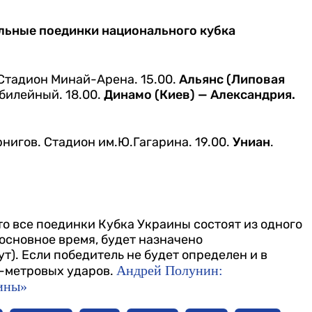
альные поединки национального кубка
Стадион Минай-Арена. 15.00.
Альянс (Липовая
илейный. 18.00.
Динамо (Киев) — Александрия.
нигов. Стадион им.Ю.Гагарина. 19.00.
Униан
.
то все поединки Кубка Украины состоят из одного
 основное время, будет назначено
т). Если победитель не будет определен и в
Андрей Полунин:
1-метровых ударов.
аины»