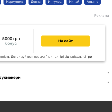
Мариуполь
Десна
Ингулец
Минай
Альянс
Реклама
5000 грн
На сайт
бонус
жність. Дотримуйтеся правил (принципів) відповідальної гри
 букмекери