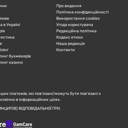
ини
Про видання
Політика конфіденційності
ливе
Використання cookies
а в Україні
Угода користувача
рія
Редакційна політика
тистика
Кодекс етики
е
Наша редакція
блінг
Контакти
тинг букмекерів
тинг казино
нших платежів, які пов’язані/можуть бути пов’язані з
иключно в інформаційних цілях.
НЦИПІВ) ВІДПОВІДАЛЬНОЇ ГРИ.