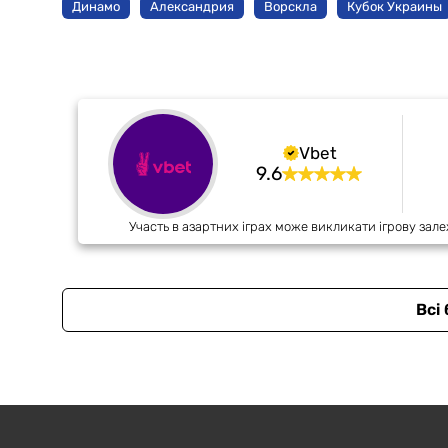
Динамо
Александрия
Ворскла
Кубок Украины
Vbet
9.6
Участь в азартних іграх може викликати ігрову зале
Всі