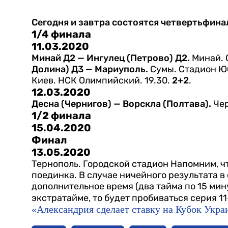
Сегодня и завтра состоятся четвертьфин
1/4 финала
11.03.2020
Минай Д2 — Ингулец (Петрово) Д2.
Минай. 
Долина) Д3 — Мариуполь.
Сумы. Стадион Юб
Киев. НСК Олимпийский. 19.30.
2+2
.
12.03.2020
Десна (Чернигов) — Ворскла (Полтава).
Чер
1/2 финала
15.04.2020
Финал
13.05.2020
Тернополь. Городской стадион
Напомним, ч
поединка. В случае ничейного результата в
дополнительное время (два тайма по 15 мину
экстратайме, то будет пробиваться серия 1
«Александрия сделает ставку на Кубок Укр