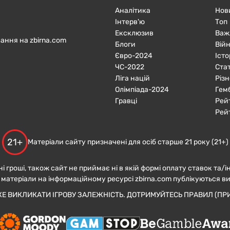
Аналітика
Нов
Інтерв'ю
Топ
Ексклюзив
Важ
ання на zbirna.com
Блоги
Війн
Євро-2024
Істо
ЧC-2022
Ста
Ліга націй
Різн
Олімпіада-2024
Гем
Гравці
Рей
Рей
21+
Матеріали сайту призначені для осіб старше 21 року (21+)
ні гроші, також сайт не приймає ні в якій формі оплату ставок та/і
 матеріали на інформаційному ресурсі zbirna.com публікуються в
ЖЕ ВИКЛИКАТИ ІГРОВУ ЗАЛЕЖНІСТЬ. ДОТРИМУЙТЕСЬ ПРАВИЛ (ПРИ