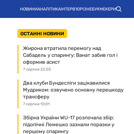
НОВИНИ
АНАЛІТИКА
ІНТЕРВ'Ю
РІЗНЕ
БУКМЕКЕРИ
ОСТАННІ НОВИНИ
Жирона втратила перемогу над
Сабадель у спарингу: Ванат забив гол і
оформив асист
7 серпня 22:03
Два клуби Бундесліги зацікавилися
Мудриком: озвучено основну перешкоду
трансферу
7 серпня 10:01
Збірна України WU-17 розпочала збір:
підопічні Лемешко зазнали поразки у
першому спарингу