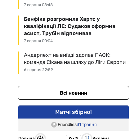
7 серпня 08:48
Бенфіка розгромила Хартс у
кваліфікації ЛЄ: Судаков оформив
асист, Трубін відпочивав
7 серпня 00:04
Андерлехт на виїзді здолав ПАОК:
команда Сікана на шляху до Ліги Європи
6 серпня 22:59
Всі новини
Матчі збірної
Friendlies
31 травня
Польща
Україна
0 : 2