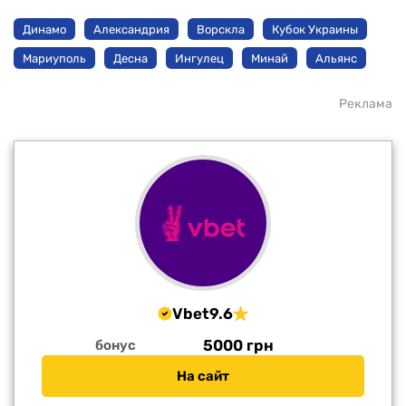
Динамо
Александрия
Ворскла
Кубок Украины
Мариуполь
Десна
Ингулец
Минай
Альянс
Реклама
Vbet
9.6
5000 грн
бонус
На сайт