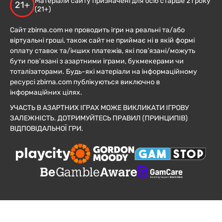
Матеріали сайту призначені для осіб старше 21 року
21+
(21+)
Сайт zbirna.com не проводить ігри на реальні та/або
віртуальні гроші, також сайт не приймає ні в якій формі
оплату ставок та/інших платежів, які пов’язані/можуть
бути пов’язані з азартними іграми, букмекерами чи
тоталізаторами. Будь-які матеріали на інформаційному
ресурсі zbirna.com публікуються виключно в
інформаційних цілях.
УЧАСТЬ В АЗАРТНИХ ІГРАХ МОЖЕ ВИКЛИКАТИ ІГРОВУ
ЗАЛЕЖНІСТЬ. ДОТРИМУЙТЕСЬ ПРАВИЛ (ПРИНЦИПІВ)
ВІДПОВІДАЛЬНОЇ ГРИ.