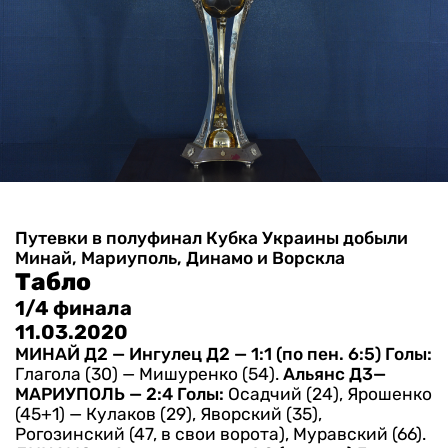
Путевки в полуфинал Кубка Украины добыли
Минай, Мариуполь, Динамо и Ворскла
Табло
1/4 финала
11.03.2020
МИНАЙ Д2 — Ингулец Д2 — 1:1 (по пен. 6:5)
Голы:
Глагола (30) — Мишуренко (54).
Альянс Д3—
МАРИУПОЛЬ — 2:4
Голы:
Осадчий (24), Ярошенко
(45+1) — Кулаков (29), Яворский (35),
Рогозинский (47, в свои ворота), Муравский (66).