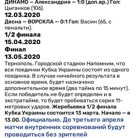
ДИНАМО — Александрия — 1:0 (доп.вр.)
Гол:
Цыганков (106).
12.03.2020
Десна — ВОРСКЛА — 0:1
Гол:
Васин (65, с
пенальти).
1/2 финала
15.04.2020
Финал
13.05.2020
Тернополь. Городской стадион
Напомним, что
все поединки Кубка Украины состоят из одного
поединка. В случае ничейного результата в
основное время, будет назначено
дополнительное время (два тайма по 15 минут).
Если победитель не будет определен и в
экстратайме, то будет пробиваться серия 11-
метровых ударов.
Жеребьевка 1/2 финала
Кубка Украины состоится 13 марта. Начало — в
Официально. До третьего апреля
13.00.
матчи внутренних соревнований будут
проводиться без зрителей