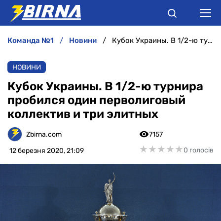
команда №1
новини
Кубок Украины. В 1/2-ю турнира пробился один перволиговый коллектив и три элитных
НОВИНИ
НОВИНИ
АНАЛІТИКА
Кубок Украины. В 1/2-ю турнира
пробился один перволиговый
ІНТЕРВ'Ю
коллектив и три элитных
РІЗНЕ
Zbirna.com
7157
★
★
★
★
★
★
★
★
★
★
0 голосів
12 березня 2020, 21:09
БУКМЕКЕРИ