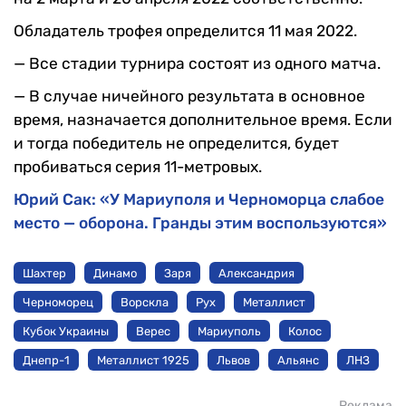
Обладатель трофея определится 11 мая 2022.
— Все стадии турнира состоят из одного матча.
— В случае ничейного результата в основное
время, назначается дополнительное время. Если
и тогда победитель не определится, будет
пробиваться серия 11-метровых.
Юрий Сак: «У Мариуполя и Черноморца слабое
место — оборона. Гранды этим воспользуются»
Шахтер
Динамо
Заря
Александрия
Черноморец
Ворскла
Рух
Металлист
Кубок Украины
Верес
Мариуполь
Колос
Днепр-1
Металлист 1925
Львов
Альянс
ЛНЗ
Реклама