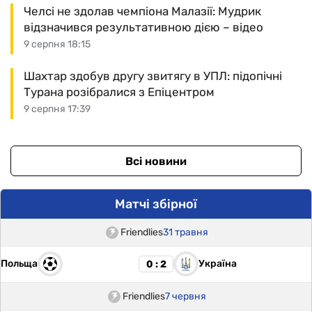
Челсі не здолав чемпіона Малазії: Мудрик
відзначився результативною дією – відео
9 серпня 18:15
Шахтар здобув другу звитягу в УПЛ: підопічні
Турана розібралися з Епіцентром
9 серпня 17:39
Всі новини
Матчі збірної
Friendlies
31 травня
Польща
Україна
0 : 2
Friendlies
7 червня