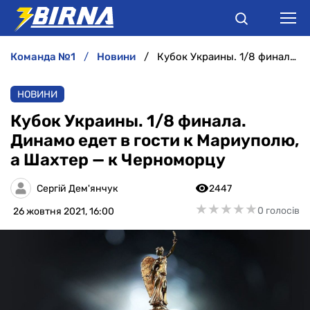
команда №1
новини
Кубок Украины. 1/8 финала. Динамо едет в гости к Мариуполю, а Шахтер — к Черноморцу
НОВИНИ
НОВИНИ
АНАЛІТИКА
Кубок Украины. 1/8 финала.
Динамо едет в гости к Мариуполю,
ІНТЕРВ'Ю
а Шахтер — к Черноморцу
РІЗНЕ
Сергій Дем'янчук
2447
★
★
★
★
★
★
★
★
★
★
0 голосів
26 жовтня 2021, 16:00
БУКМЕКЕРИ