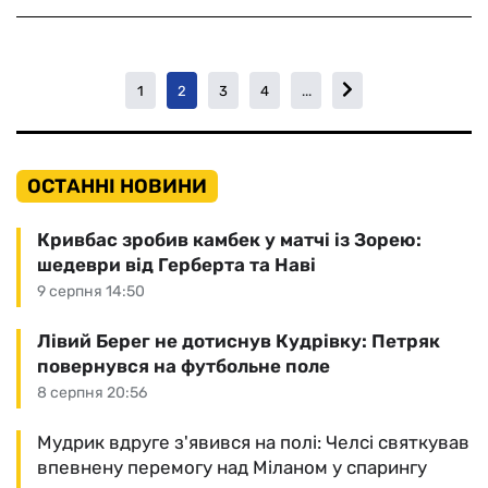
1
2
3
4
...
ОСТАННІ НОВИНИ
Кривбас зробив камбек у матчі із Зорею:
шедеври від Герберта та Наві
9 серпня 14:50
Лівий Берег не дотиснув Кудрівку: Петряк
повернувся на футбольне поле
8 серпня 20:56
Мудрик вдруге з'явився на полі: Челсі святкував
впевнену перемогу над Міланом у спарингу