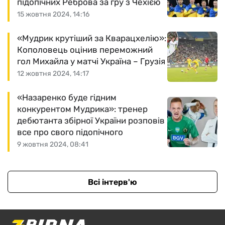
підопічних Реброва за гру з Чехією
15 жовтня 2024, 14:16
«Мудрик крутіший за Кварацхелію»:
Кополовець оцінив переможний
гол Михайла у матчі Україна – Грузія
12 жовтня 2024, 14:17
«Назаренко буде гідним
конкурентом Мудрика»: тренер
дебютанта збірної України розповів
все про свого підопічного
9 жовтня 2024, 08:41
Всі інтерв'ю