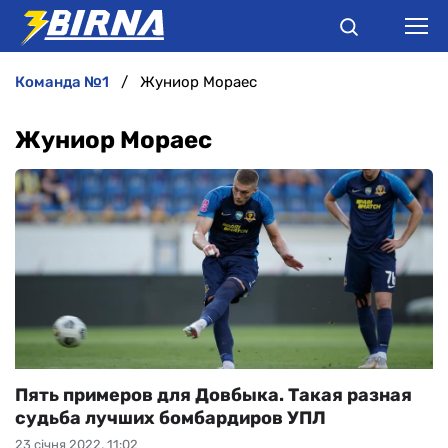
команда №1
Жуниор Мораес
НОВИНИ
Жуниор Мораес
АНАЛІТИКА
ІНТЕРВ'Ю
РІЗНЕ
БУКМЕКЕРИ
Пять примеров для Довбыка. Такая разная
судьба лучших бомбардиров УПЛ
23 січня 2022, 11:02