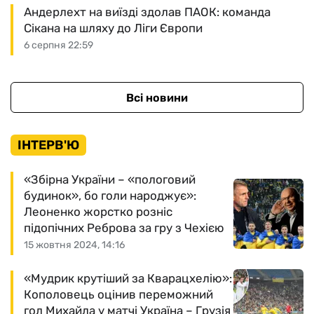
Андерлехт на виїзді здолав ПАОК: команда
Сікана на шляху до Ліги Європи
6 серпня 22:59
Всі новини
ІНТЕРВ'Ю
«Збірна України – «пологовий
будинок», бо голи народжує»:
Леоненко жорстко розніс
підопічних Реброва за гру з Чехією
15 жовтня 2024, 14:16
«Мудрик крутіший за Кварацхелію»:
Кополовець оцінив переможний
гол Михайла у матчі Україна – Грузія