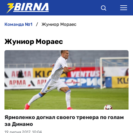
команда №1
Жуниор Мораес
НОВИНИ
Жуниор Мораес
АНАЛІТИКА
ІНТЕРВ'Ю
РІЗНЕ
БУКМЕКЕРИ
Ярмоленко догнал своего тренера по голам
за Динамо
19 липня 2017, 10:04