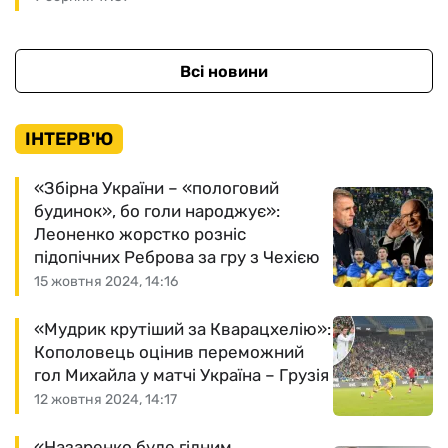
Всі новини
ІНТЕРВ'Ю
«Збірна України – «пологовий
будинок», бо голи народжує»:
Леоненко жорстко розніс
підопічних Реброва за гру з Чехією
15 жовтня 2024, 14:16
«Мудрик крутіший за Кварацхелію»:
Кополовець оцінив переможний
гол Михайла у матчі Україна – Грузія
12 жовтня 2024, 14:17
«Назаренко буде гідним