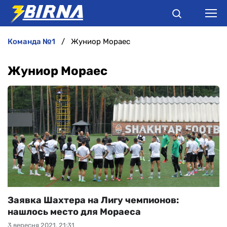
команда №1
Жуниор Мораес
НОВИНИ
Жуниор Мораес
АНАЛІТИКА
ІНТЕРВ'Ю
РІЗНЕ
БУКМЕКЕРИ
Заявка Шахтера на Лигу чемпионов:
нашлось место для Мораеса
3 вересня 2021, 21:31