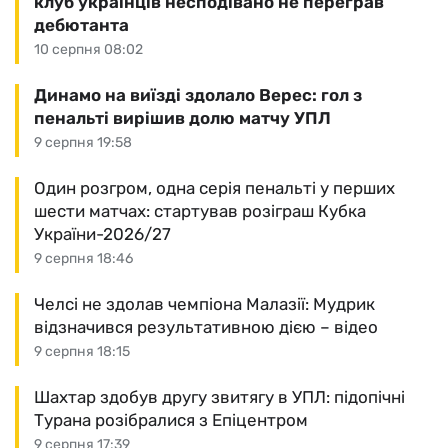
клуб українців несподівано не переграв
дебютанта
10 серпня 08:02
Динамо на виїзді здолало Верес: гол з
пенальті вирішив долю матчу УПЛ
9 серпня 19:58
Один розгром, одна серія пенальті у перших
шести матчах: стартував розіграш Кубка
України-2026/27
9 серпня 18:46
Челсі не здолав чемпіона Малазії: Мудрик
відзначився результативною дією – відео
9 серпня 18:15
Шахтар здобув другу звитягу в УПЛ: підопічні
Турана розібралися з Епіцентром
9 серпня 17:39