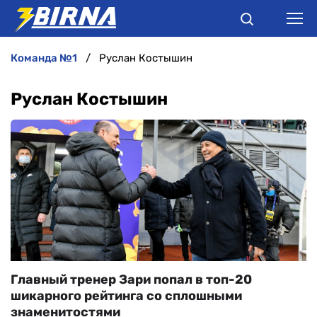
команда №1
Руслан Костышин
НОВИНИ
Руслан Костышин
АНАЛІТИКА
ІНТЕРВ'Ю
РІЗНЕ
БУКМЕКЕРИ
Главный тренер Зари попал в топ-20
шикарного рейтинга со сплошными
знаменитостями