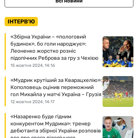
Всі новини
ІНТЕРВ'Ю
«Збірна України – «пологовий
будинок», бо голи народжує»:
Леоненко жорстко розніс
підопічних Реброва за гру з Чехією
15 жовтня 2024, 14:16
«Мудрик крутіший за Кварацхелію»:
Кополовець оцінив переможний
гол Михайла у матчі Україна – Грузія
12 жовтня 2024, 14:17
«Назаренко буде гідним
конкурентом Мудрика»: тренер
дебютанта збірної України розповів
все про свого підопічного