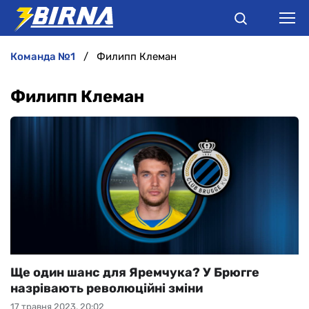
команда №1
Филипп Клеман
НОВИНИ
Филипп Клеман
АНАЛІТИКА
ІНТЕРВ'Ю
РІЗНЕ
БУКМЕКЕРИ
Ще один шанс для Яремчука? У Брюгге
назрівають революційні зміни
17 травня 2023, 20:02