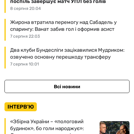
поспіль завершує матч УПЛ без голів
8 серпня 20:04
Жирона втратила перемогу над Сабадель у
спарингу: Ванат забив гол і оформив асист
7 серпня 22:03
Два клуби Бундесліги зацікавилися Мудриком:
озвучено основну перешкоду трансферу
7 серпня 10:01
Всі новини
ІНТЕРВ'Ю
«Збірна України – «пологовий
будинок», бо голи народжує»: