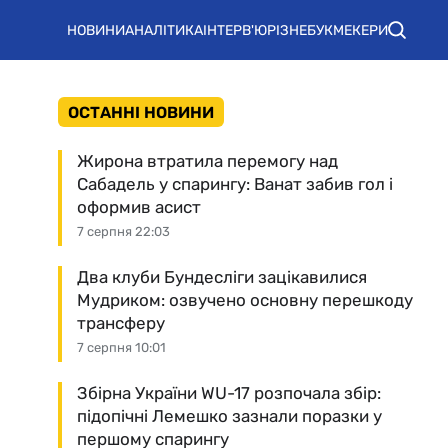
НОВИНИ
АНАЛІТИКА
ІНТЕРВ'Ю
РІЗНЕ
БУКМЕКЕРИ
ОСТАННІ НОВИНИ
Жирона втратила перемогу над
Сабадель у спарингу: Ванат забив гол і
оформив асист
7 серпня 22:03
Два клуби Бундесліги зацікавилися
Мудриком: озвучено основну перешкоду
трансферу
7 серпня 10:01
Збірна України WU-17 розпочала збір:
підопічні Лемешко зазнали поразки у
першому спарингу