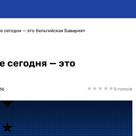
е сегодня — это бельгийская Бавария»
е сегодня — это
★
★
★
★
★
★
★
★
★
★
66
0 голосів