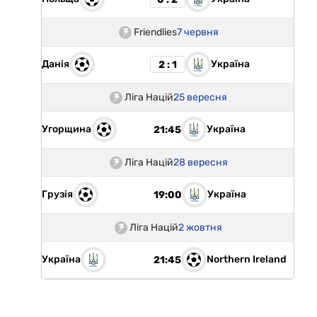
Friendlies
7 червня
Данія
Україна
2 : 1
Ліга Націй
25 вересня
Угорщина
Україна
21:45
Ліга Націй
28 вересня
Грузія
Україна
19:00
Ліга Націй
2 жовтня
Україна
Northern Ireland
21:45