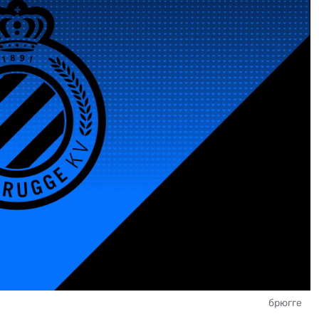
брюгге