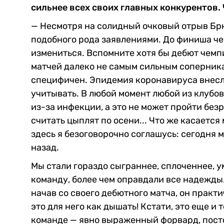
сильнее всех своих главных конкурентов. 
— Несмотря на солидный очковый отрыв Брюг
подобного рода заявлениями. До финиша че
измениться. Вспомните хотя бы дебют чемп
матчей далеко не самым сильным соперника
специфичен. Эпидемия коронавируса внесла
учитывать. В любой момент любой из клубо
из-за инфекции, а это не может пройти без
считать цыплят по осени... Что же касаетс
здесь я безоговорочно соглашусь: сегодня 
назад.
Мы стали гораздо сыграннее, сплоченнее, 
команду, более чем оправдали все надежды. 
начав со своего дебютного матча, он практи
это для него как дышать! Кстати, это еще и
команде — явно выраженный форвард, пост