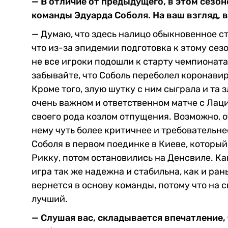
— В отличие от предыдущего, в этом сезо
команды Эдуарда Соболя. На ваш взгляд, в
— Думаю, что здесь налицо обыкновенное с
что из-за эпидемии подготовка к этому сез
не все игроки подошли к старту чемпионата
забывайте, что Соболь переболел коронавир
Кроме того, злую шутку с ним сыграла и та 
очень важном и ответственном матче с Лаци
своего рода козлом отпущения. Возможно, о
нему чуть более критичнее и требовательне
Соболя в первом поединке в Киеве, которы
Рикку, потом остановились на Денсвиле. Как
игра так же надежна и стабильна, как и ра
вернется в основу команды, потому что на 
лучший.
— Слушая вас, складывается впечатление, 