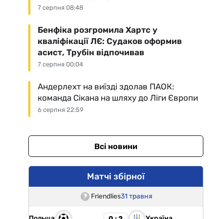
7 серпня 08:48
Бенфіка розгромила Хартс у
кваліфікації ЛЄ: Судаков оформив
асист, Трубін відпочивав
7 серпня 00:04
Андерлехт на виїзді здолав ПАОК:
команда Сікана на шляху до Ліги Європи
6 серпня 22:59
Всі новини
Матчі збірної
Friendlies
31 травня
Польща
Україна
0 : 2