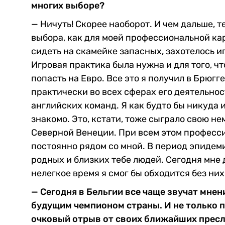
многих выборе?
— Ничуть! Скорее наоборот. И чем дальше, 
выбора, как для моей профессиональной кар
сидеть на скамейке запасных, захотелось и
Игровая практика была нужна и для того, ч
попасть на Евро. Все это я получил в Брюгге.
практически во всех сферах его деятельно
английских команд. Я как будто бы никуда 
знакомо. Это, кстати, тоже сыграло свою н
Северной Венеции. При всем этом професси
постоянно рядом со мной. В период эпидеми
родных и близких тебе людей. Сегодня мне 
нелегкое время я смог бы обходится без них 
— Сегодня в Бельгии все чаще звучат мнен
будущим чемпионом страны. И не только п
очковый отрыв от своих ближайших пресле