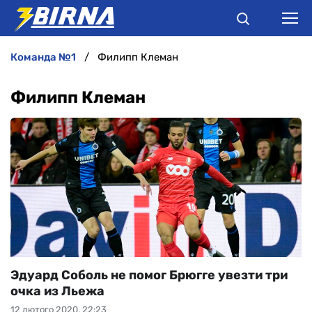
команда №1
Филипп Клеман
НОВИНИ
Филипп Клеман
АНАЛІТИКА
ІНТЕРВ'Ю
РІЗНЕ
БУКМЕКЕРИ
Эдуард Соболь не помог Брюгге увезти три
очка из Льежа
12 лютого 2020, 22:23