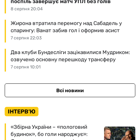
поспіль завершує матч УПЛ без голів
8 серпня 20:04
Жирона втратила перемогу над Сабадель у
спарингу: Ванат забив гол і оформив асист
7 серпня 22:03
Два клуби Бундесліги зацікавилися Мудриком:
озвучено основну перешкоду трансферу
7 серпня 10:01
Всі новини
ІНТЕРВ'Ю
«Збірна України – «пологовий
будинок», бо голи народжує»: