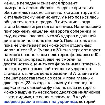
меньше передач и снизился процент
выигранных единоборств. Но даже при таких
обстоятельствах, когда он только адаптируется
к итальянскому чемпионату, у него повысилась
общая точность передач. В ситуации, когда
стало больше игры под давлением. Малиновский
по-прежнему нацелен на ворота соперника, и
ему, похоже, плевать, что xG ударов с дальней
дистанции не очень высокий. Показатель этот
пока не учитывает возможности отдельных
исполнителей, а Руслан в 30-ти метрах от ворот
намного опаснее, чем некоторые форварды в 10-
ти. В Италии, правда, еще не смогли по
достоинству оценить его фирменные штрафные,
но это, судя по высокой точности ударов со
стандартов, лишь дело времени. В Аталанте не
спешат расставаться со своим пока главным
джокером (23 выхода на замену в сезоне), но
держать на скамейке футболиста, за которого
можно выручить несколько десятков миллионов,
— это, видимо, не совсем логично. В клубе
всерьез рассчитывают на украинца
, который