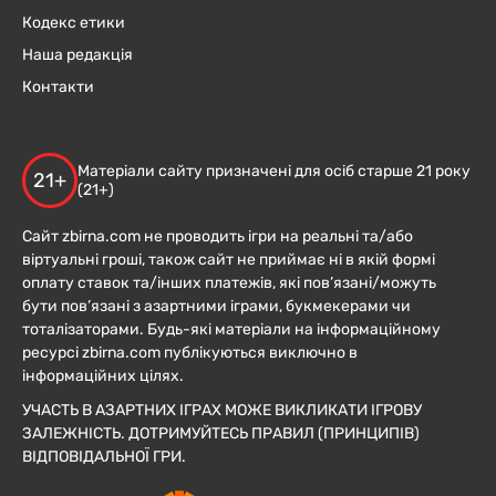
Кодекс етики
Наша редакція
Контакти
Матеріали сайту призначені для осіб старше 21 року
21+
(21+)
Сайт zbirna.com не проводить ігри на реальні та/або
віртуальні гроші, також сайт не приймає ні в якій формі
оплату ставок та/інших платежів, які пов’язані/можуть
бути пов’язані з азартними іграми, букмекерами чи
тоталізаторами. Будь-які матеріали на інформаційному
ресурсі zbirna.com публікуються виключно в
інформаційних цілях.
УЧАСТЬ В АЗАРТНИХ ІГРАХ МОЖЕ ВИКЛИКАТИ ІГРОВУ
ЗАЛЕЖНІСТЬ. ДОТРИМУЙТЕСЬ ПРАВИЛ (ПРИНЦИПІВ)
ВІДПОВІДАЛЬНОЇ ГРИ.