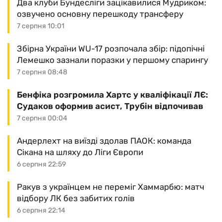
Два клуби Бундесліги зацікавилися Мудриком:
озвучено основну перешкоду трансферу
7 серпня 10:01
Збірна України WU-17 розпочала збір: підопічні
Лемешко зазнали поразки у першому спарингу
7 серпня 08:48
Бенфіка розгромила Хартс у кваліфікації ЛЄ:
Судаков оформив асист, Трубін відпочивав
7 серпня 00:04
Андерлехт на виїзді здолав ПАОК: команда
Сікана на шляху до Ліги Європи
6 серпня 22:59
Ракув з українцем не переміг Хаммарбю: матч
відбору ЛК без забитих голів
6 серпня 22:14