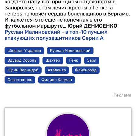
когда-то нарушал принципы надежности в
Запорожье, потом лечил кресты в Генке, а
теперь покоряет сердца болельщиков в Бергамо.
И, кажется, это еще не конечная в его
футбольном маршруте…
Юрий ДЕНИСЕНКО
Руслан Малиновский - в топ-10 лучших
атакующих полузащитников Серии А
сборная Украины
Руслан Малиновский
Эдуард Соболь
Шахтер
Генк
Заря
Юрий Вернидуб
Аталанта
Фейеноорд
Севастополь
Филипп Клеман
Реклама