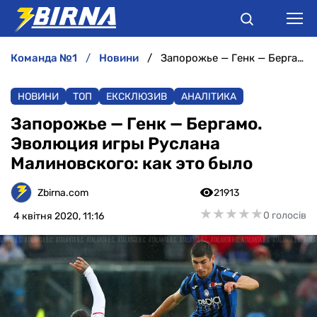
команда №1
новини
Запорожье — Генк — Бергамо. Эволюция игры Руслана Малиновского: как это было
НОВИНИ
НОВИНИ
ТОП
ЕКСКЛЮЗИВ
АНАЛІТИКА
АНАЛІТИКА
Запорожье — Генк — Бергамо.
Эволюция игры Руслана
ІНТЕРВ'Ю
Малиновского: как это было
РІЗНЕ
Zbirna.com
21913
★
★
★
★
★
★
★
★
★
★
0 голосів
4 квітня 2020, 11:16
БУКМЕКЕРИ