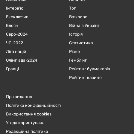
Інтерв'ю
Топ
Ексклюзив
Важливе
Блоги
Війна в Україні
Євро-2024
Історія
ЧC-2022
Статистика
Ліга націй
Різне
Олімпіада-2024
Гемблінг
Гравці
Рейтинг букмекерів
Рейтинг казино
Про видання
Політика конфіденційності
Використання cookies
Угода користувача
Редакційна політика