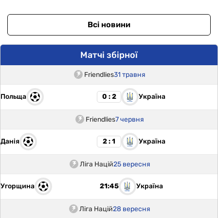
Всі новини
Матчі збірної
Friendlies
31 травня
Польща
Україна
0 : 2
Friendlies
7 червня
Данія
Україна
2 : 1
Ліга Націй
25 вересня
Угорщина
Україна
21:45
Ліга Націй
28 вересня