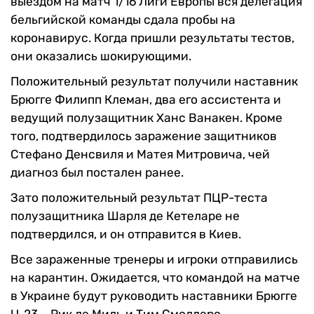
выездом на матч 1/16 Лиги Европы вся делегация
бельгийской команды сдала пробы на
коронавирус. Когда пришли результаты тестов,
они оказались шокирующими.
Положительный результат получили наставник
Брюгге Филипп Клеман, два его ассистента и
ведущий полузащитник Ханс Ванакен. Кроме
того, подтвердилось заражение защитников
Стефано Денсвиля и Матея Митровича, чей
диагноз был постален ранее.
Зато положительный результат ПЦР-теста
полузащитника Шарля де Кетеларе не
подтвердился, и он отправится в Киев.
Все зараженные тренеры и игроки отправились
на карантин. Ожидается, что командой на матче
в Украине будут руководить наставники Брюгге
U-23 – Рик де Миль и Тим Смолдерс.