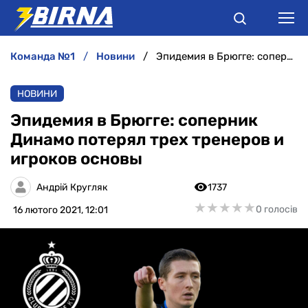
команда №1
новини
Эпидемия в Брюгге: соперник Динамо потерял трех тренеров и игроков основы
НОВИНИ
НОВИНИ
АНАЛІТИКА
Эпидемия в Брюгге: соперник
Динамо потерял трех тренеров и
ІНТЕРВ'Ю
игроков основы
РІЗНЕ
Андрій Кругляк
1737
★
★
★
★
★
★
★
★
★
★
0 голосів
16 лютого 2021, 12:01
БУКМЕКЕРИ