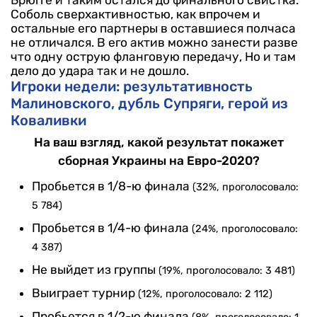
Соболь сверхактивностью, как впрочем и
остальные его партнеры в оставшиеся полчаса
не отличался. В его актив можно занести разве
что одну острую фланговую передачу, Но и там
дело до удара так и не дошло.
Игроки недели: результативность
Малиновского, дубль Супряги, герой из
Коваливки
На ваш взгляд, какой результат покажет
сборная Украины на Евро-2020?
Пробьется в 1/8-ю финала
(32%, проголосовало:
5 784)
Пробьется в 1/4-ю финала
(24%, проголосовало:
4 387)
Не выйдет из группы
(19%, проголосовало: 3 481)
Выиграет турнир
(12%, проголосовало: 2 112)
Пробьется в 1/2-ю финала
(8%, проголосовало: 1