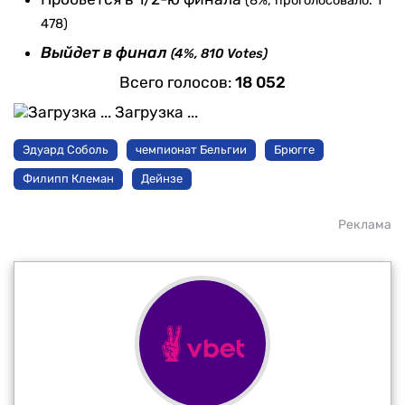
478)
Выйдет в финал
(4%, 810 Votes)
Всего голосов:
18 052
Загрузка ...
Эдуард Соболь
чемпионат Бельгии
Брюгге
Филипп Клеман
Дейнзе
Реклама