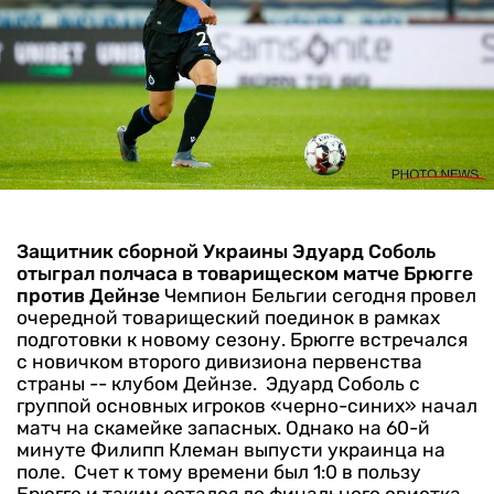
Защитник сборной Украины Эдуард Соболь
отыграл полчаса в товарищеском матче Брюгге
против Дейнзе
Чемпион Бельгии сегодня провел
очередной товарищеский поединок в рамках
подготовки к новому сезону. Брюгге встречался
с новичком второго дивизиона первенства
страны -- клубом Дейнзе.
Эдуард Соболь с
группой основных игроков «черно-синих» начал
матч на скамейке запасных. Однако на 60-й
минуте Филипп Клеман выпусти украинца на
поле.
Счет к тому времени был 1:0 в пользу
Брюгге и таким остался до финального свистка.