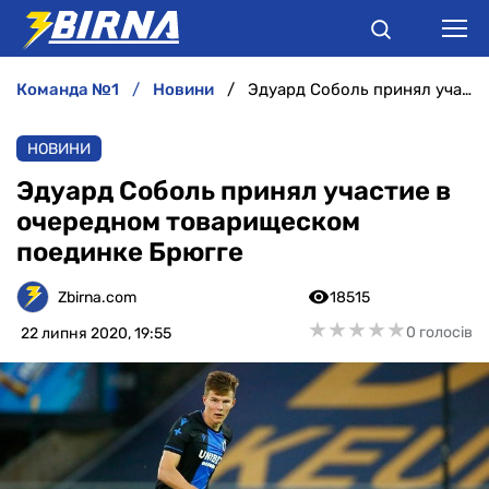
команда №1
новини
Эдуард Соболь принял участие в очередном товарищеском поединке Брюгге
НОВИНИ
НОВИНИ
АНАЛІТИКА
Эдуард Соболь принял участие в
очередном товарищеском
ІНТЕРВ'Ю
поединке Брюгге
РІЗНЕ
Zbirna.com
18515
★
★
★
★
★
★
★
★
★
★
0 голосів
22 липня 2020, 19:55
БУКМЕКЕРИ