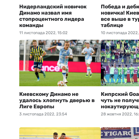
Нидерландский новичок
Победа и деб
Динамо назвал имя
новичка! Кие
стопроцентного лидера
все выше в т
команды
таблице
11 листопада 2022, 15:02
10 листопада 2022,
Киевскому Динамо не
Кипрский Goa
удалось хлопнуть дверью в
чуть не получ
Лиге Европы
нокаутирующ
3 листопада 2022, 23:54
28 жовтня 2022, 16