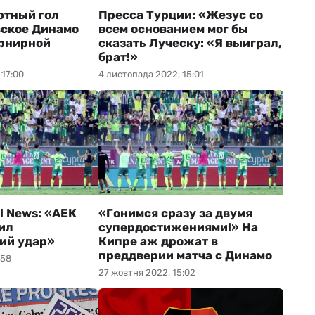
ютный гол
Пресса Турции: «Жезус со
вское Динамо
всем основанием мог бы
урнирной
сказать Луческу: «Я выиграл,
брат!»
 17:00
4 листопада 2022, 15:01
l News: «АЕК
«Гонимся сразу за двумя
ил
супердостижениями!» На
ий удар»
Кипре аж дрожат в
преддверии матча с Динамо
:58
27 жовтня 2022, 15:02