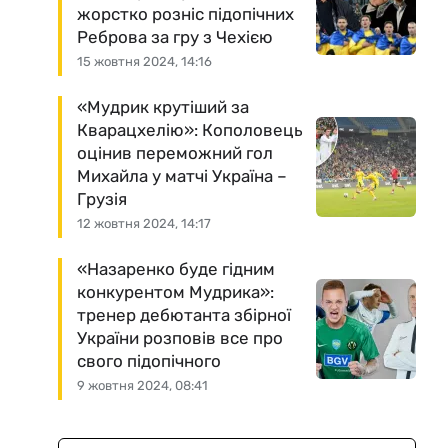
жорстко розніс підопічних
Реброва за гру з Чехією
15 жовтня 2024, 14:16
«Мудрик крутіший за
Кварацхелію»: Кополовець
оцінив переможний гол
Михайла у матчі Україна –
Грузія
12 жовтня 2024, 14:17
«Назаренко буде гідним
конкурентом Мудрика»:
тренер дебютанта збірної
України розповів все про
свого підопічного
9 жовтня 2024, 08:41