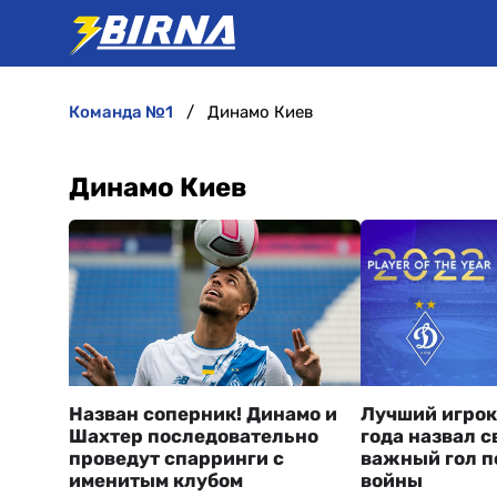
команда №1
Динамо Киев
Динамо Киев
Назван соперник! Динамо и
Лучший игрок
Шахтер последовательно
года назвал 
проведут спарринги с
важный гол п
именитым клубом
войны