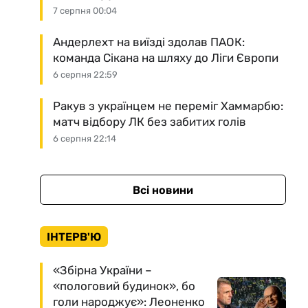
7 серпня 00:04
Андерлехт на виїзді здолав ПАОК:
команда Сікана на шляху до Ліги Європи
6 серпня 22:59
Ракув з українцем не переміг Хаммарбю:
матч відбору ЛК без забитих голів
6 серпня 22:14
Всі новини
ІНТЕРВ'Ю
«Збірна України –
«пологовий будинок», бо
голи народжує»: Леоненко