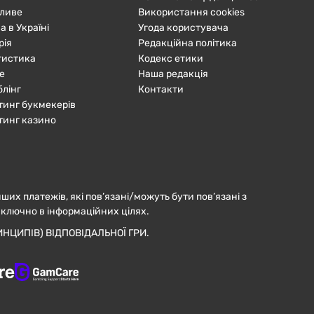
ливе
Використання cookies
а в Україні
Угода користувача
рія
Редакційна політика
тистика
Кодекс етики
е
Наша редакція
блінг
Контакти
тинг букмекерів
тинг казино
нших платежів, які пов’язані/можуть бути пов’язані з
иключно в інформаційних цілях.
НЦИПІВ) ВІДПОВІДАЛЬНОЇ ГРИ.