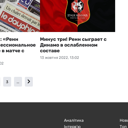
: «Ренн
Минус три! Ренн сыграет с
фессиональное
Динамо в ослабленном
в матче с
составе
13 жовтня 2022, 13:02
02
3
...
Аналітика
Нов
Інтерв'ю
Топ