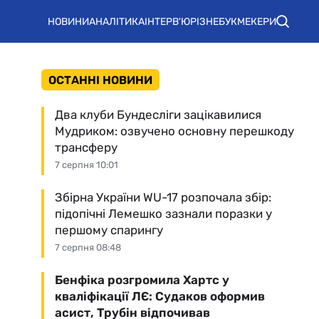
НОВИНИ
АНАЛІТИКА
ІНТЕРВ'Ю
РІЗНЕ
БУКМЕКЕРИ
ОСТАННІ НОВИНИ
Два клуби Бундесліги зацікавилися
Мудриком: озвучено основну перешкоду
трансферу
7 серпня 10:01
Збірна України WU-17 розпочала збір:
підопічні Лемешко зазнали поразки у
першому спарингу
7 серпня 08:48
Бенфіка розгромила Хартс у
кваліфікації ЛЄ: Судаков оформив
асист, Трубін відпочивав