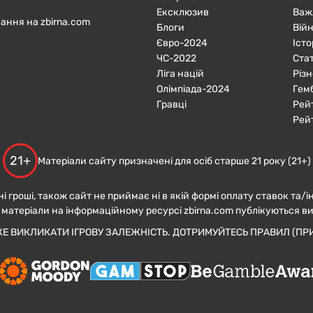
Ексклюзив
Важ
ання на zbirna.com
Блоги
Війн
Євро-2024
Істо
ЧC-2022
Ста
Ліга націй
Різн
Олімпіада-2024
Гем
Гравці
Рей
Рей
21+
Матеріали сайту призначені для осіб старше 21 року (21+)
ні гроші, також сайт не приймає ні в якій формі оплату ставок та/і
 матеріали на інформаційному ресурсі zbirna.com публікуються в
ЖЕ ВИКЛИКАТИ ІГРОВУ ЗАЛЕЖНІСТЬ. ДОТРИМУЙТЕСЬ ПРАВИЛ (ПРИ