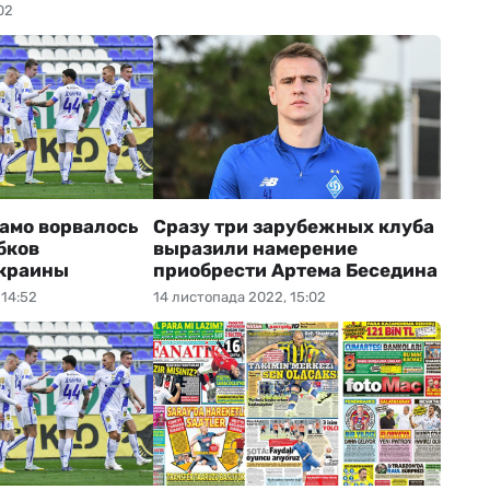
02
амо ворвалось
Сразу три зарубежных клуба
бков
выразили намерение
Украины
приобрести Артема Беседина
 14:52
14 листопада 2022, 15:02