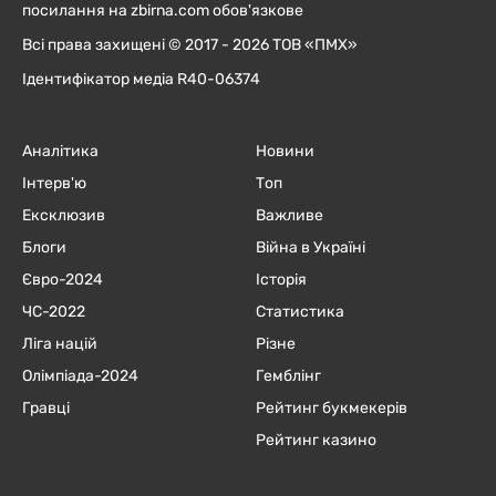
посилання на zbirna.com обов'язкове
Всі права захищені © 2017 - 2026 ТОВ «ПМХ»
Ідентифікатор медіа R40-06374
Аналітика
Новини
Інтерв'ю
Топ
Ексклюзив
Важливе
Блоги
Війна в Україні
Євро-2024
Історія
ЧC-2022
Статистика
Ліга націй
Різне
Олімпіада-2024
Гемблінг
Гравці
Рейтинг букмекерів
Рейтинг казино