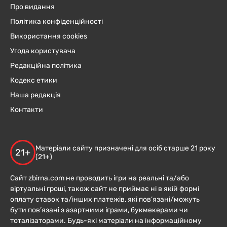
Про видання
Політика конфіденційності
Використання cookies
Угода користувача
Редакційна політика
Кодекс етики
Наша редакція
Контакти
Матеріали сайту призначені для осіб старше 21 року
21+
(21+)
Сайт zbirna.com не проводить ігри на реальні та/або
віртуальні гроші, також сайт не приймає ні в якій формі
оплату ставок та/інших платежів, які пов’язані/можуть
бути пов’язані з азартними іграми, букмекерами чи
тоталізаторами. Будь-які матеріали на інформаційному