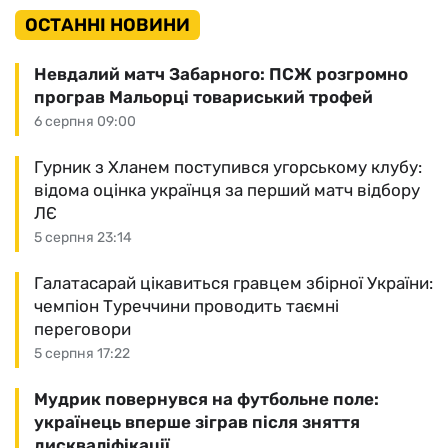
ОСТАННІ НОВИНИ
Невдалий матч Забарного: ПСЖ розгромно
програв Мальорці товариський трофей
6 серпня 09:00
Гурник з Хланем поступився угорському клубу:
відома оцінка українця за перший матч відбору
ЛЄ
5 серпня 23:14
Галатасарай цікавиться гравцем збірної України:
чемпіон Туреччини проводить таємні
переговори
5 серпня 17:22
Мудрик повернувся на футбольне поле:
українець вперше зіграв після зняття
дискваліфікації