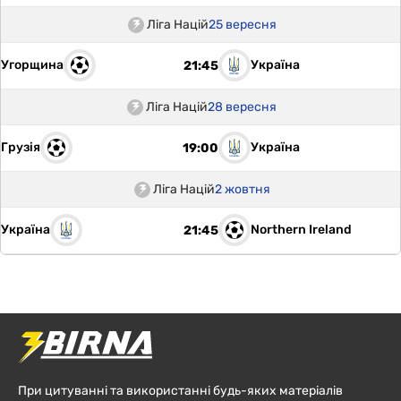
Ліга Націй
25 вересня
Угорщина
Україна
21:45
Ліга Націй
28 вересня
Грузія
Україна
19:00
Ліга Націй
2 жовтня
Україна
Northern Ireland
21:45
При цитуванні та використанні будь-яких матеріалів