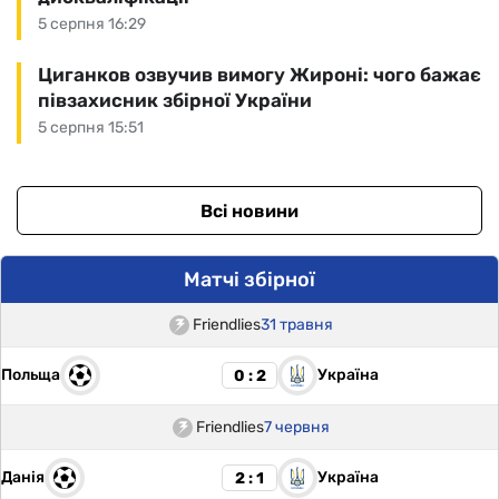
5 серпня 16:29
Циганков озвучив вимогу Жироні: чого бажає
півзахисник збірної України
5 серпня 15:51
Всі новини
Матчі збірної
Friendlies
31 травня
Польща
Україна
0 : 2
Friendlies
7 червня
Данія
Україна
2 : 1