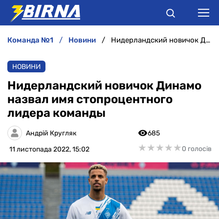
команда №1
новини
Нидерландский новичок Динамо назвал имя стопроцентного лидера команды
НОВИНИ
НОВИНИ
АНАЛІТИКА
Нидерландский новичок Динамо
назвал имя стопроцентного
ІНТЕРВ'Ю
лидера команды
РІЗНЕ
Андрій Кругляк
685
★
★
★
★
★
★
★
★
★
★
0 голосів
11 листопада 2022, 15:02
БУКМЕКЕРИ