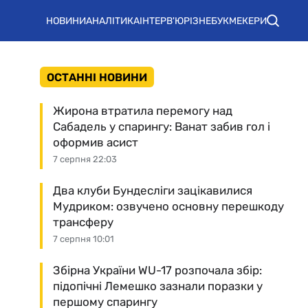
НОВИНИ
АНАЛІТИКА
ІНТЕРВ'Ю
РІЗНЕ
БУКМЕКЕРИ
ОСТАННІ НОВИНИ
Жирона втратила перемогу над
Сабадель у спарингу: Ванат забив гол і
оформив асист
7 серпня 22:03
Два клуби Бундесліги зацікавилися
Мудриком: озвучено основну перешкоду
трансферу
7 серпня 10:01
Збірна України WU-17 розпочала збір:
підопічні Лемешко зазнали поразки у
першому спарингу