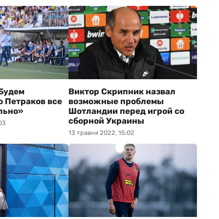
«Будем
Виктор Скрипник назвал
о Петраков все
возможные проблемы
льно»
Шотландии перед игрой со
сборной Украины
03
13 травня 2022, 15:02