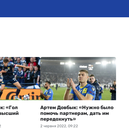
к: «Гол
Артем Довбык: «Нужно было
 высший
помочь партнерам, дать им
передохнуть»
2
2 червня 2022, 09:22