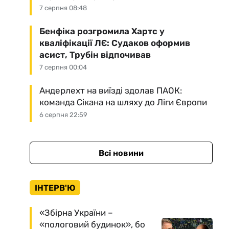
7 серпня 08:48
Бенфіка розгромила Хартс у
кваліфікації ЛЄ: Судаков оформив
асист, Трубін відпочивав
7 серпня 00:04
Андерлехт на виїзді здолав ПАОК:
команда Сікана на шляху до Ліги Європи
6 серпня 22:59
Всі новини
ІНТЕРВ'Ю
«Збірна України –
«пологовий будинок», бо