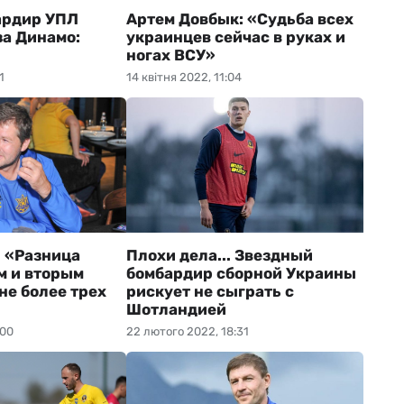
ардир УПЛ
Артем Довбык: «Судьба всех
за Динамо:
украинцев сейчас в руках и
ногах ВСУ»
1
14 квітня 2022, 11:04
: «Разница
Плохи дела... Звездный
м и вторым
бомбардир сборной Украины
не более трех
рискует не сыграть с
Шотландией
:00
22 лютого 2022, 18:31