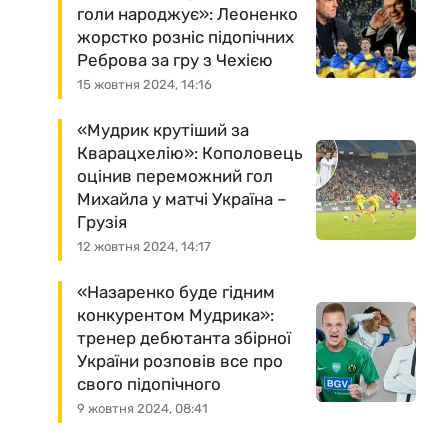
голи народжує»: Леоненко
жорстко розніс підопічних
Реброва за гру з Чехією
15 жовтня 2024, 14:16
«Мудрик крутіший за
Кварацхелію»: Кополовець
оцінив переможний гол
Михайла у матчі Україна –
Грузія
12 жовтня 2024, 14:17
«Назаренко буде гідним
конкурентом Мудрика»:
тренер дебютанта збірної
України розповів все про
свого підопічного
9 жовтня 2024, 08:41