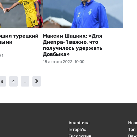
ршил турецкий
Максим Шацких: «Для
ными
Днепра-1 важно, что
получилось удержать
Довбыка»
21
18 лютого 2022, 10:00
3
4
...
Аналітика
Нов
Інтерв'ю
Топ
Ексклюзив
Важ