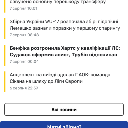
озвучено основну перешкоду трансферу
7 серпня 10:01
Збірна України WU-17 розпочала збір: підопічні
Лемешко зазнали поразки у першому спарингу
7 серпня 08:48
Бенфіка розгромила Хартс у кваліфікації ЛЄ:
Судаков оформив асист, Трубін відпочивав
7 серпня 00:04
Андерлехт на виїзді здолав ПАОК: команда
Сікана на шляху до Ліги Європи
6 серпня 22:59
Всі новини
Матчі збірної