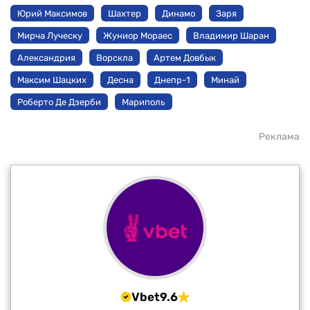
Юрий Максимов
Шахтер
Динамо
Заря
Мирча Луческу
Жуниор Мораес
Владимир Шаран
Александрия
Ворскла
Артем Довбык
Максим Шацких
Десна
Днепр-1
Минай
Роберто Де Дзерби
Мариполь
Реклама
Vbet
9.6