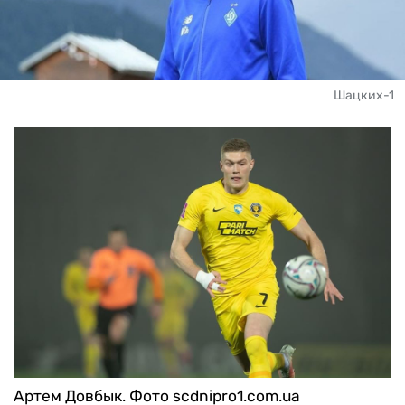
Шацких-1
Артем Довбык. Фото scdnipro1.com.ua