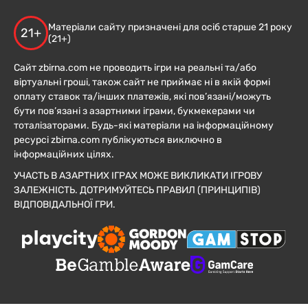
Матеріали сайту призначені для осіб старше 21 року
21+
(21+)
Сайт zbirna.com не проводить ігри на реальні та/або
віртуальні гроші, також сайт не приймає ні в якій формі
оплату ставок та/інших платежів, які пов’язані/можуть
бути пов’язані з азартними іграми, букмекерами чи
тоталізаторами. Будь-які матеріали на інформаційному
ресурсі zbirna.com публікуються виключно в
інформаційних цілях.
УЧАСТЬ В АЗАРТНИХ ІГРАХ МОЖЕ ВИКЛИКАТИ ІГРОВУ
ЗАЛЕЖНІСТЬ. ДОТРИМУЙТЕСЬ ПРАВИЛ (ПРИНЦИПІВ)
ВІДПОВІДАЛЬНОЇ ГРИ.