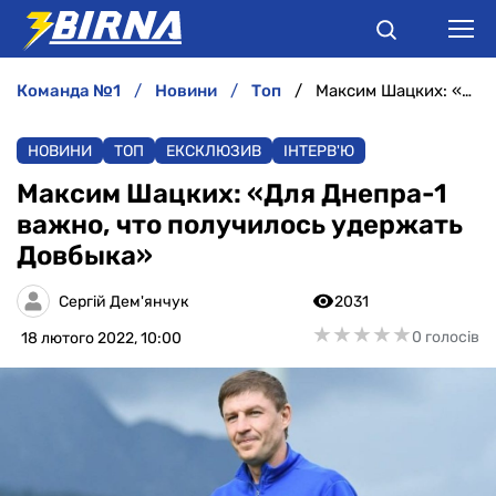
команда №1
новини
топ
Максим Шацких: «Для Днепра-1 важно, что получилось удержать Довбыка»
НОВИНИ
НОВИНИ
ТОП
ЕКСКЛЮЗИВ
ІНТЕРВ'Ю
АНАЛІТИКА
Максим Шацких: «Для Днепра-1
важно, что получилось удержать
ІНТЕРВ'Ю
Довбыка»
РІЗНЕ
Сергій Дем'янчук
2031
★
★
★
★
★
★
★
★
★
★
0 голосів
18 лютого 2022, 10:00
БУКМЕКЕРИ