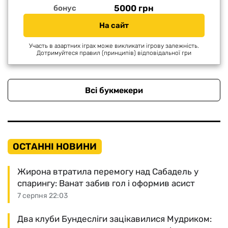
5000 грн
бонус
На сайт
Участь в азартних іграх може викликати ігрову залежність.
Дотримуйтеся правил (принципів) відповідальної гри
Всі букмекери
ОСТАННІ НОВИНИ
Жирона втратила перемогу над Сабадель у
спарингу: Ванат забив гол і оформив асист
7 серпня 22:03
Два клуби Бундесліги зацікавилися Мудриком: