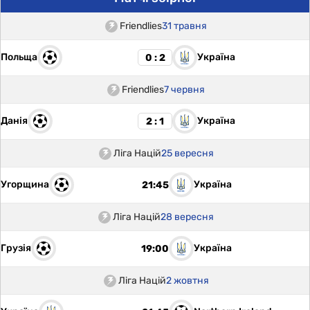
Friendlies
31 травня
Польща
Україна
0 : 2
Friendlies
7 червня
Данія
Україна
2 : 1
Ліга Націй
25 вересня
Угорщина
Україна
21:45
Ліга Націй
28 вересня
Грузія
Україна
19:00
Ліга Націй
2 жовтня