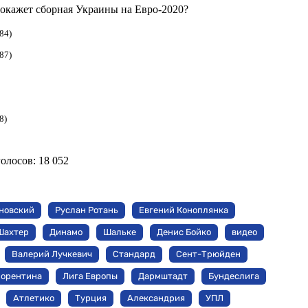
 покажет сборная Украины на Евро-2020?
84)
87)
8)
голосов:
18 052
новский
Руслан Ротань
Евгений Коноплянка
Шахтер
Динамо
Шальке
Денис Бойко
видео
Валерий Лучкевич
Стандард
Сент-Трюйден
орентина
Лига Европы
Дармштадт
Бундеслига
Атлетико
Турция
Александрия
УПЛ