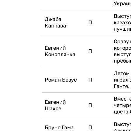
Украи
Выступ
Джаба
П
казахс
Канкава
лучши
Сразу 
Евгений
которо
П
Коноплянка
выступ
пребыв
Летом 
Роман Безус
П
играл 
Генте.
Вместе
Евгений
П
четыре
Шахов
цвета 
Выступ
Бруно Гама
П
Алькор