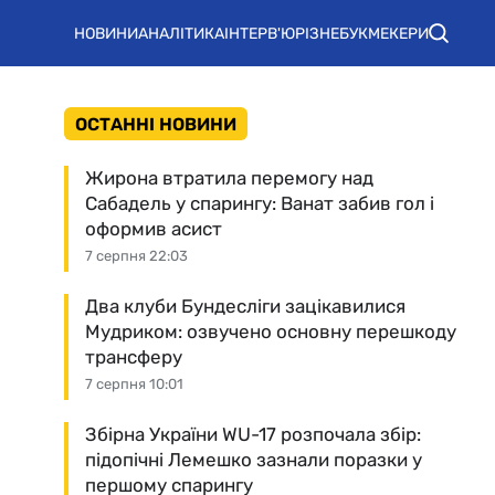
НОВИНИ
АНАЛІТИКА
ІНТЕРВ'Ю
РІЗНЕ
БУКМЕКЕРИ
ОСТАННІ НОВИНИ
Жирона втратила перемогу над
Сабадель у спарингу: Ванат забив гол і
оформив асист
7 серпня 22:03
Два клуби Бундесліги зацікавилися
Мудриком: озвучено основну перешкоду
трансферу
7 серпня 10:01
Збірна України WU-17 розпочала збір:
підопічні Лемешко зазнали поразки у
першому спарингу