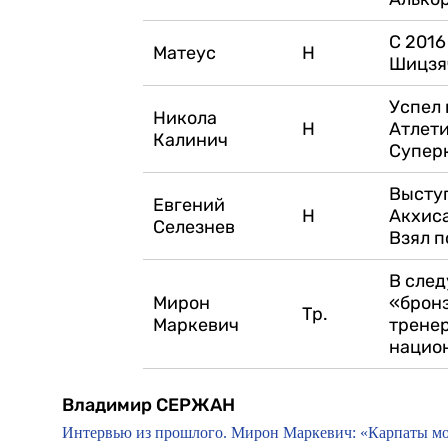
С 2016
Матеус
Н
Шицзя
Успел 
Никола
Н
Атлети
Калинич
Супер
Выступ
Евгений
Н
Акхиса
Селезнев
Взял п
В сле
Мирон
«бронз
Тр.
Маркевич
тренер
нацио
Владимир СЕРЖАН
Интервью из прошлого. Мирон Маркевич: «Карпаты мог