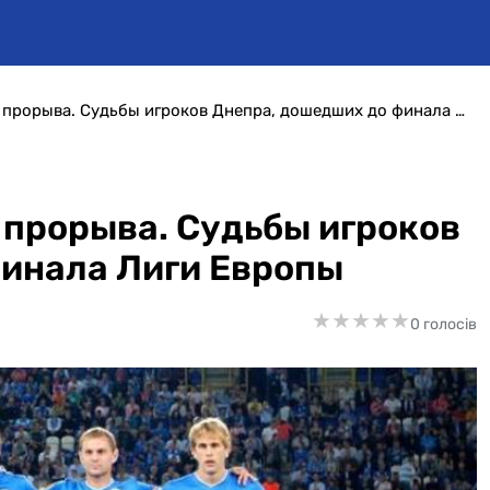
К пятилетию звездного прорыва. Судьбы игроков Днепра, дошедших до финала Лиги Европы
 прорыва. Судьбы игроков
финала Лиги Европы
★
★
★
★
★
★
★
★
★
★
0 голосів