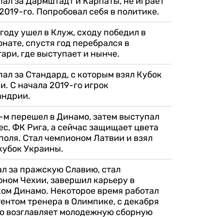
ал за Дармштадт и Карпаты, не играет
 2019-го. Попробовал себя в политике.
 году ушел в Клуж, сходу победил в
нате, спустя год перебрался в
ари, где выступает и нынче.
ал за Стандард, с которым взял Кубок
и. С начала 2019-го игрок
андрии.
-м перешел в Динамо, затем выступал
ес, ФК Рига, а сейчас защищает цвета
оля. Стал чемпионом Латвии и взял
кубок Украины.
л за пражскую Славию, стал
ном Чехии, завершил карьеру в
ом Динамо. Некоторое время работал
ентом тренера в Олимпике, с декабря
го возглавляет молодежную сборную