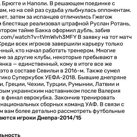
, Брюгге и Наполи. В решающем поединке с
м, но на сей раз судьба улыбнулась оппонентам.
ет, затем за испанцев отличились Гжегож
м блестяще реализовал штрафной Руслан Ротань,
втором тайме Бакка оформил дубль, забив
e.com/watch?v=tVmWlvh3MFY
В заявку на тот матч
Среди всех игроков завершили карьеру только
нный, кто начал работать тренером. Многие
е за другие клубы, некоторые пребывают в
нка — единственный, кому в итоге все же
это в составе Севильи в 2016-м. Также сумел
етико Суперкубок УЕФА-2018. Бывшие днепряне
, Греции, Чехии, Турции, Румынии, Латвии и
орым украинским наставником после Валерия
 в финал еврокубка. Закончив тренировать
т национальных сборных команд УАФ.
В связи с
м вам более детально рассмотреть футбольные
аются игроки Днепра-2014/15
льность