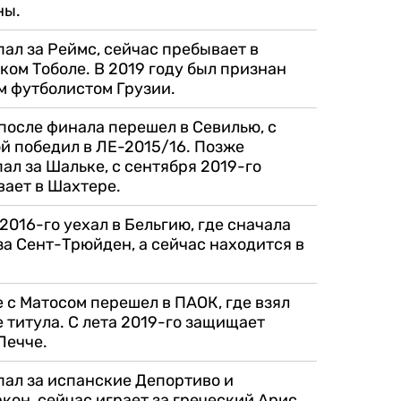
ны.
ал за Реймс, сейчас пребывает в
ком Тоболе. В 2019 году был признан
м футболистом Грузии.
после финала перешел в Севилью, с
й победил в ЛЕ-2015/16. Позже
ал за Шальке, с сентября 2019-го
ает в Шахтере.
2016-го уехал в Бельгию, где сначала
за Сент-Трюйден, а сейчас находится в
 с Матосом перешел в ПАОК, где взял
 титула. С лета 2019-го защищает
Лечче.
ал за испанские Депортиво и
кон, сейчас играет за греческий Арис.