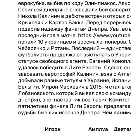
еврокубка, выбив по ходу Олимпиакос, Аякс
Севильей днепряне вновь дали бой фаворита
Никола Калинич в дебюте встречи открыл сч
Крыховяк и Карлос Бакка. Перед перерыво
подарив надежду фанатам Днепра. Увы, во 
последний гол в матче.
https://www.youtub
попали 10 украинцев и восемь легионеров. 
Чеберячко и Ротань. Последний — единстве
футболисты продолжают выступать в Украин
статусе свободного агента.
Евгений Конопля
удалось победить в Лиге Европы. Сделал он 
завоевать евротрофей Калинич, взяв с Атл
добывали разные титулы в Украине, Испании
Бельгии.
Мирон Маркевич в 2015-м стал вт
Лобановского, который вывел свою команду
днепрян, экс-наставник возглавил Комите
пятилетием финала Лиги Европы предлагае
судьбы бывших игроков Днепра.
Чем заним
Игрок
Амплуа
Деяте