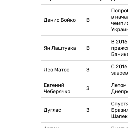
Попроб
в нача
Денис Бойко
В
чемпио
Украи
В 2016
Ян Лаштувка
В
пражск
Баник
С 2016
Лео Матос
З
завоев
Евгений
Летом 
З
Чеберячко
Днепре
Спустя
Дуглас
З
Бразил
Шапеко