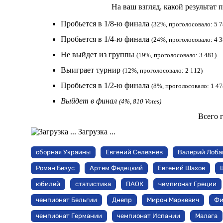
На ваш взгляд, какой результат
Пробьется в 1/8-ю финала
(32%, проголосовало: 5 7
Пробьется в 1/4-ю финала
(24%, проголосовало: 4 3
Не выйдет из группы
(19%, проголосовало: 3 481)
Выиграет турнир
(12%, проголосовало: 2 112)
Пробьется в 1/2-ю финала
(8%, проголосовало: 1 47
Выйдет в финал
(4%, 810 Votes)
Всего 
Загрузка ...
сборная Украины
Евгений Селезнев
Валерий Лоба
Роман Безус
Артем Федецкий
Евгений Шахов
юбилей
статистика
ПАОК
чемпионат Греции
чемпионат Бельгии
Днепр
Мирон Маркевич
Фи
чемпионат Германии
чемпионат Испании
Малага