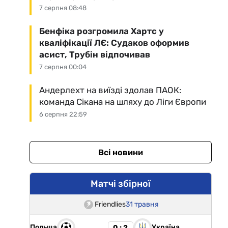
7 серпня 08:48
Бенфіка розгромила Хартс у
кваліфікації ЛЄ: Судаков оформив
асист, Трубін відпочивав
7 серпня 00:04
Андерлехт на виїзді здолав ПАОК:
команда Сікана на шляху до Ліги Європи
6 серпня 22:59
Всі новини
Матчі збірної
Friendlies
31 травня
Польща
Україна
0 : 2