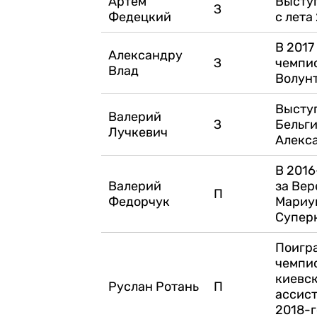
Артем
Выступ
З
Федецкий
с лета
В 2017
Александру
З
чемпио
Влад
Волунт
Выступ
Валерий
З
Бельги
Лучкевич
Алекс
В 2016
Валерий
за Вер
П
Федорчук
Мариуп
Супер
Поигра
чемпио
киевск
Руслан Ротань
П
ассист
2018-