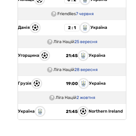
Friendlies
7 червня
Данія
Україна
2 : 1
Ліга Націй
25 вересня
Угорщина
Україна
21:45
Ліга Націй
28 вересня
Грузія
Україна
19:00
Ліга Націй
2 жовтня
Україна
Northern Ireland
21:45