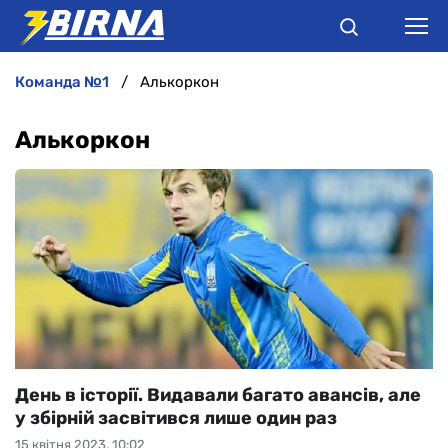
команда №1
Алькоркон
НОВИНИ
Алькоркон
АНАЛІТИКА
ІНТЕРВ'Ю
РІЗНЕ
БУКМЕКЕРИ
День в історії. Видавали багато авансів, але
у збірній засвітився лише один раз
15 квітня 2023, 10:02