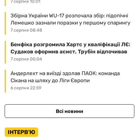
7 серпня 10:01
Збірна України WU-17 розпочала збір: підопічні
Лемешко зазнали поразки у першому спарингу
7 серпня 08:48
Бенфіка розгромила Хартс у кваліфікації ЛЄ:
Судаков оформив асист, Трубін відпочивав
7 серпня 00:04
Андерлехт на виїзді здолав ПАОК: команда
Сікана на шляху до Ліги Європи
6 серпня 22:59
Всі новини
ІНТЕРВ'Ю