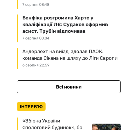
7 серпня 08:48
Бенфіка розгромила Хартс у
кваліфікації ЛЄ: Судаков оформив
асист, Трубін відпочивав
7 серпня 00:04
Андерлехт на виїзді здолав ПАОК:
команда Сікана на шляху до Ліги Європи
6 серпня 22:59
Всі новини
ІНТЕРВ'Ю
«Збірна України –
«пологовий будинок», бо