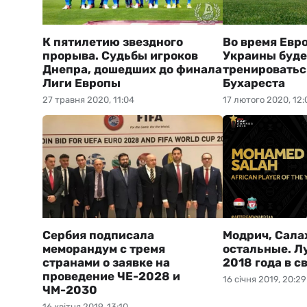
К пятилетию звездного
Во время Евр
прорыва. Судьбы игроков
Украины буде
Днепра, дошедших до финала
тренироватьс
Лиги Европы
Бухареста
27 травня 2020, 11:04
17 лютого 2020, 12:
Сербия подписала
Модрич, Салах
меморандум с тремя
остальные. Л
странами о заявке на
2018 года в с
проведение ЧЕ-2028 и
16 січня 2019, 20:29
ЧМ-2030
16 квітня 2019, 13:10