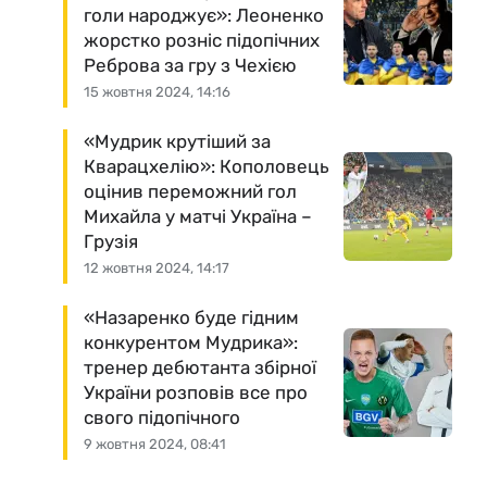
голи народжує»: Леоненко
жорстко розніс підопічних
Реброва за гру з Чехією
15 жовтня 2024, 14:16
«Мудрик крутіший за
Кварацхелію»: Кополовець
оцінив переможний гол
Михайла у матчі Україна –
Грузія
12 жовтня 2024, 14:17
«Назаренко буде гідним
конкурентом Мудрика»:
тренер дебютанта збірної
України розповів все про
свого підопічного
9 жовтня 2024, 08:41