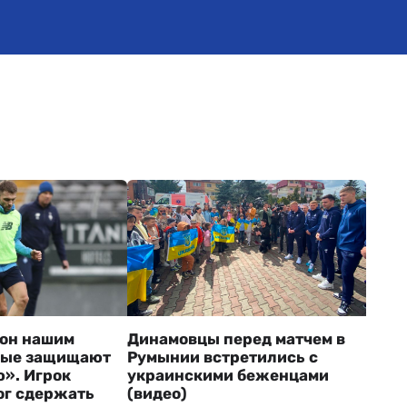
он нашим
Динамовцы перед матчем в
рые защищают
Румынии встретились с
». Игрок
украинскими беженцами
ог сдержать
(видео)