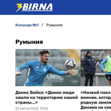
команда №1
Румыния
Румыния
Денис Бойко: «Дикие люди
«Низкий покл
зашли на территорию нашей
воинам, кото
страны...»
родную землю
Динамо не см
22 квітня 2022, 19:02