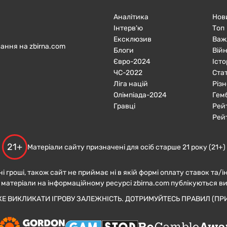
Аналітика
Нов
Інтерв'ю
Топ
Ексклюзив
Важ
ання на zbirna.com
Блоги
Війн
Євро-2024
Істо
ЧC-2022
Ста
Ліга націй
Різн
Олімпіада-2024
Гем
Гравці
Рей
Рей
21+
Матеріали сайту призначені для осіб старше 21 року (21+)
ні гроші, також сайт не приймає ні в якій формі оплату ставок та/і
 матеріали на інформаційному ресурсі zbirna.com публікуються в
ЖЕ ВИКЛИКАТИ ІГРОВУ ЗАЛЕЖНІСТЬ. ДОТРИМУЙТЕСЬ ПРАВИЛ (ПРИ