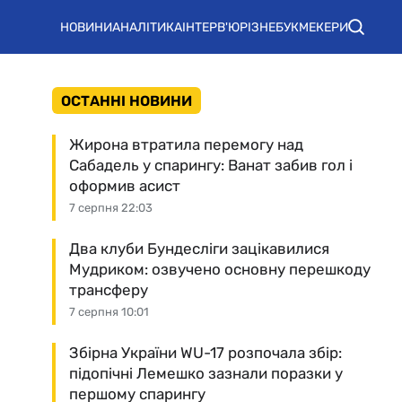
НОВИНИ
АНАЛІТИКА
ІНТЕРВ'Ю
РІЗНЕ
БУКМЕКЕРИ
ОСТАННІ НОВИНИ
Жирона втратила перемогу над
Сабадель у спарингу: Ванат забив гол і
оформив асист
7 серпня 22:03
Два клуби Бундесліги зацікавилися
Мудриком: озвучено основну перешкоду
трансферу
7 серпня 10:01
Збірна України WU-17 розпочала збір:
підопічні Лемешко зазнали поразки у
першому спарингу