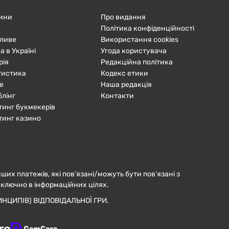
ини
Про видання
Політика конфіденційності
ливе
Використання cookies
а в Україні
Угода користувача
рія
Редакційна політика
тистика
Кодекс етики
е
Наша редакція
блінг
Контакти
тинг букмекерів
тинг казино
нших платежів, які пов’язані/можуть бути пов’язані з
иключно в інформаційних цілях.
НЦИПІВ) ВІДПОВІДАЛЬНОЇ ГРИ.