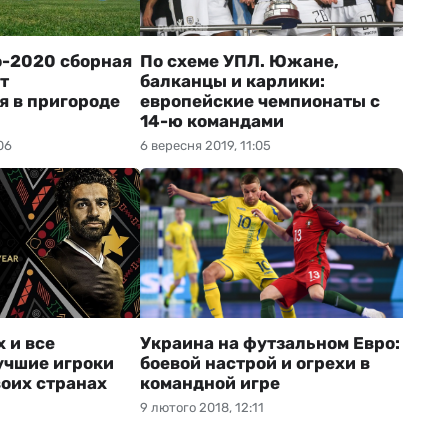
о-2020 сборная
По схеме УПЛ. Южане,
т
балканцы и карлики:
я в пригороде
европейские чемпионаты с
14-ю командами
06
6 вересня 2019, 11:05
 и все
Украина на футзальном Евро:
учшие игроки
боевой настрой и огрехи в
воих странах
командной игре
9 лютого 2018, 12:11