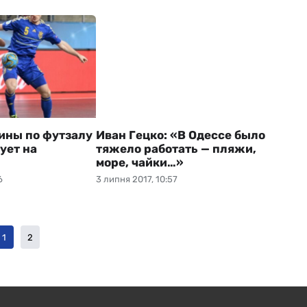
ины по футзалу
Иван Гецко: «В Одессе было
ует на
тяжело работать — пляжи,
море, чайки…»
6
3 липня 2017, 10:57
1
2