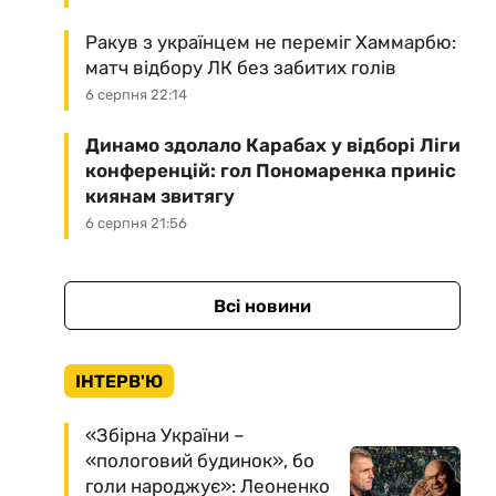
Ракув з українцем не переміг Хаммарбю:
матч відбору ЛК без забитих голів
6 серпня 22:14
Динамо здолало Карабах у відборі Ліги
конференцій: гол Пономаренка приніс
киянам звитягу
6 серпня 21:56
Всі новини
ІНТЕРВ'Ю
«Збірна України –
«пологовий будинок», бо
голи народжує»: Леоненко