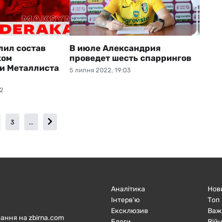
лил состав
В июле Александрия
ком
проведет шесть спаррингов
и Металлиста
5 липня 2022, 19:03
02
3
...
Аналітика
Нов
Інтерв'ю
Топ
Ексклюзив
Важ
ання на zbirna.com
Блоги
Війн