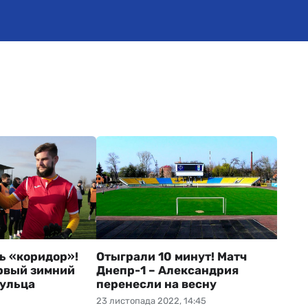
ь «коридор»!
Отыграли 10 минут! Матч
рвый зимний
Днепр-1 – Александрия
ульца
перенесли на весну
23 листопада 2022, 14:45