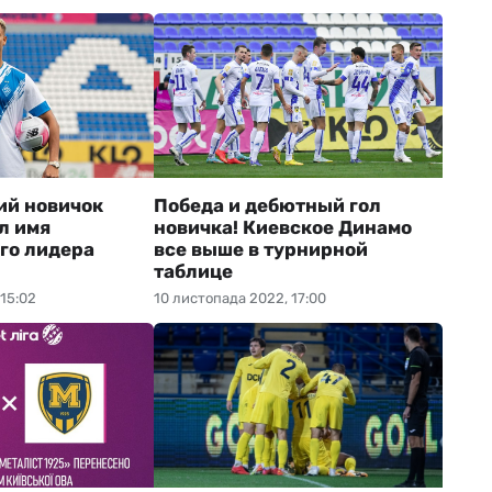
ий новичок
Победа и дебютный гол
л имя
новичка! Киевское Динамо
го лидера
все выше в турнирной
таблице
 15:02
10 листопада 2022, 17:00