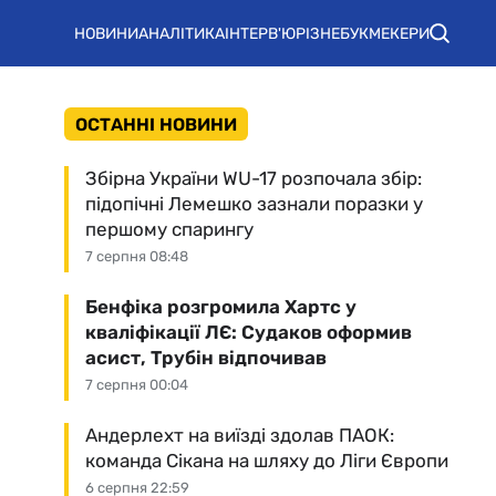
НОВИНИ
АНАЛІТИКА
ІНТЕРВ'Ю
РІЗНЕ
БУКМЕКЕРИ
ОСТАННІ НОВИНИ
Збірна України WU-17 розпочала збір:
підопічні Лемешко зазнали поразки у
першому спарингу
7 серпня 08:48
Бенфіка розгромила Хартс у
кваліфікації ЛЄ: Судаков оформив
асист, Трубін відпочивав
7 серпня 00:04
Андерлехт на виїзді здолав ПАОК:
команда Сікана на шляху до Ліги Європи
6 серпня 22:59