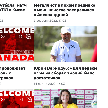
утбола: матч
Металлист в лихом поединке
УПЛ в Киеве
в меньшинстве расправился
с Александрией
:02
5 вересня 2022, 17:02
 продолжает
Юрий Вернидуб: «Для первой
ковых
игры на сборах эмоций было
гроков
достаточно»
2
14 липня 2022, 16:03