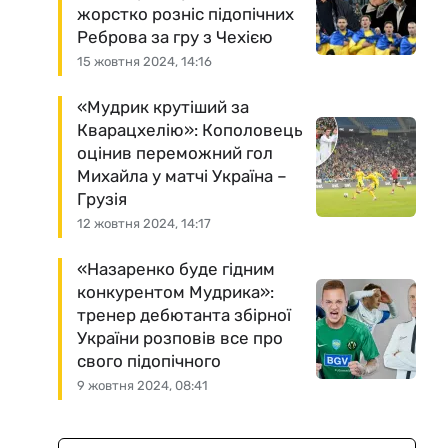
жорстко розніс підопічних
Реброва за гру з Чехією
15 жовтня 2024, 14:16
«Мудрик крутіший за
Кварацхелію»: Кополовець
оцінив переможний гол
Михайла у матчі Україна –
Грузія
12 жовтня 2024, 14:17
«Назаренко буде гідним
конкурентом Мудрика»:
тренер дебютанта збірної
України розповів все про
свого підопічного
9 жовтня 2024, 08:41