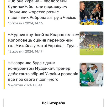
«Збірна України – «пологовий
будинок», бо голи народжує»:
Леоненко жорстко розніс
підопічних Реброва за гру з Чехією
15 жовтня 2024, 14:16
«Мудрик крутіший за Кварацхелію»:
Кополовець оцінив переможний
гол Михайла у матчі Україна – Грузія
12 жовтня 2024, 14:17
«Назаренко буде гідним
конкурентом Мудрика»: тренер
дебютанта збірної України розповів
все про свого підопічного
9 жовтня 2024, 08:41
Всі інтерв'ю