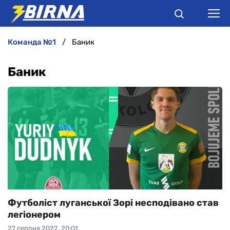
команда №1
Баник
НОВИНИ
Баник
АНАЛІТИКА
ІНТЕРВ'Ю
РІЗНЕ
БУКМЕКЕРИ
Футболіст луганської Зорі несподівано став
легіонером
27 серпня 2022, 20:01