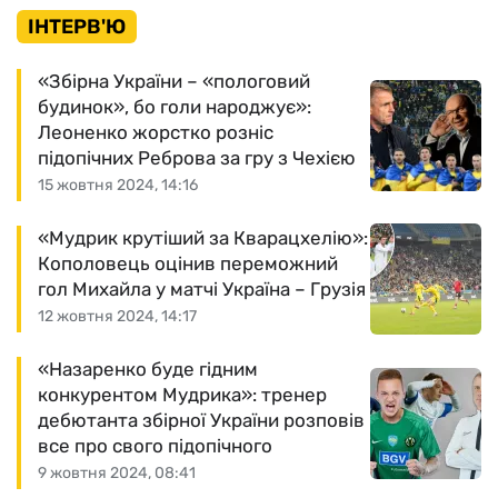
ІНТЕРВ'Ю
«Збірна України – «пологовий
будинок», бо голи народжує»:
Леоненко жорстко розніс
підопічних Реброва за гру з Чехією
15 жовтня 2024, 14:16
«Мудрик крутіший за Кварацхелію»:
Кополовець оцінив переможний
гол Михайла у матчі Україна – Грузія
12 жовтня 2024, 14:17
«Назаренко буде гідним
конкурентом Мудрика»: тренер
дебютанта збірної України розповів
все про свого підопічного
9 жовтня 2024, 08:41