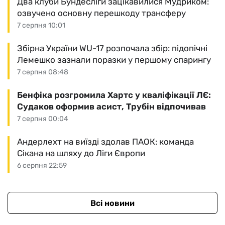
Два клуби Бундесліги зацікавилися Мудриком:
озвучено основну перешкоду трансферу
7 серпня 10:01
Збірна України WU-17 розпочала збір: підопічні
Лемешко зазнали поразки у першому спарингу
7 серпня 08:48
Бенфіка розгромила Хартс у кваліфікації ЛЄ:
Судаков оформив асист, Трубін відпочивав
7 серпня 00:04
Андерлехт на виїзді здолав ПАОК: команда
Сікана на шляху до Ліги Європи
6 серпня 22:59
Всі новини