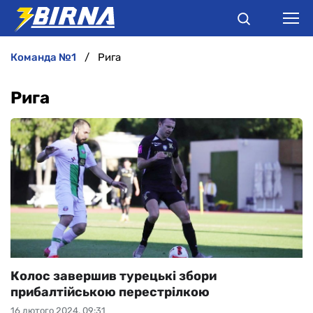
команда №1
Рига
НОВИНИ
Рига
АНАЛІТИКА
ІНТЕРВ'Ю
РІЗНЕ
БУКМЕКЕРИ
Колос завершив турецькі збори
прибалтійською перестрілкою
16 лютого 2024, 09:31