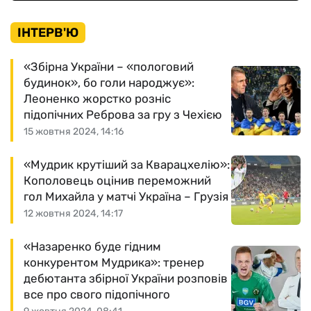
ІНТЕРВ'Ю
«Збірна України – «пологовий
будинок», бо голи народжує»:
Леоненко жорстко розніс
підопічних Реброва за гру з Чехією
15 жовтня 2024, 14:16
«Мудрик крутіший за Кварацхелію»:
Кополовець оцінив переможний
гол Михайла у матчі Україна – Грузія
12 жовтня 2024, 14:17
«Назаренко буде гідним
конкурентом Мудрика»: тренер
дебютанта збірної України розповів
все про свого підопічного