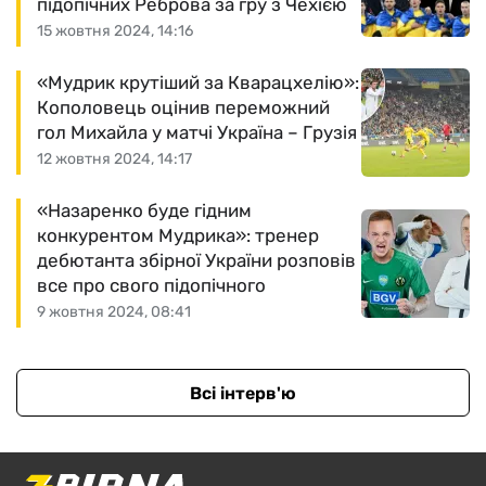
підопічних Реброва за гру з Чехією
15 жовтня 2024, 14:16
«Мудрик крутіший за Кварацхелію»:
Кополовець оцінив переможний
гол Михайла у матчі Україна – Грузія
12 жовтня 2024, 14:17
«Назаренко буде гідним
конкурентом Мудрика»: тренер
дебютанта збірної України розповів
все про свого підопічного
9 жовтня 2024, 08:41
Всі інтерв'ю