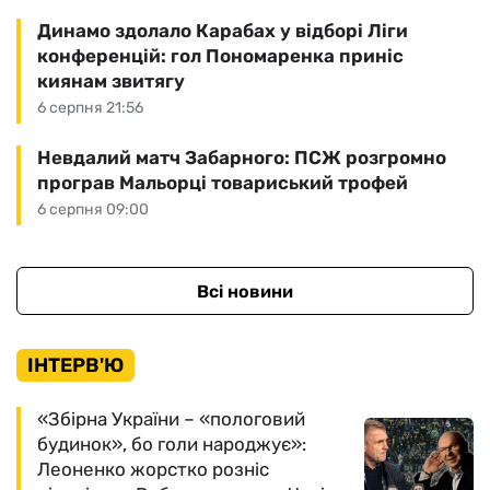
Динамо здолало Карабах у відборі Ліги
конференцій: гол Пономаренка приніс
киянам звитягу
6 серпня 21:56
Невдалий матч Забарного: ПСЖ розгромно
програв Мальорці товариський трофей
6 серпня 09:00
Всі новини
ІНТЕРВ'Ю
«Збірна України – «пологовий
будинок», бо голи народжує»:
Леоненко жорстко розніс