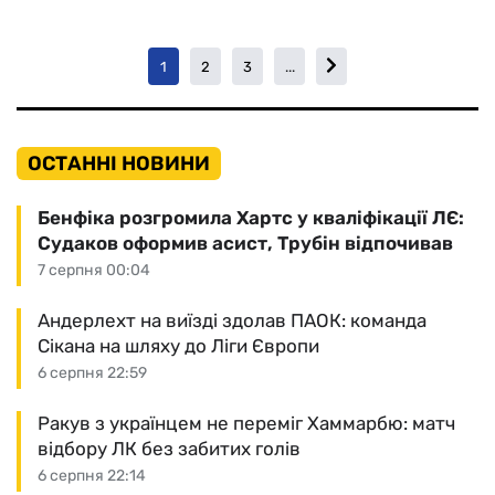
1
2
3
...
ОСТАННІ НОВИНИ
Бенфіка розгромила Хартс у кваліфікації ЛЄ:
Судаков оформив асист, Трубін відпочивав
7 серпня 00:04
Андерлехт на виїзді здолав ПАОК: команда
Сікана на шляху до Ліги Європи
6 серпня 22:59
Ракув з українцем не переміг Хаммарбю: матч
відбору ЛК без забитих голів
6 серпня 22:14