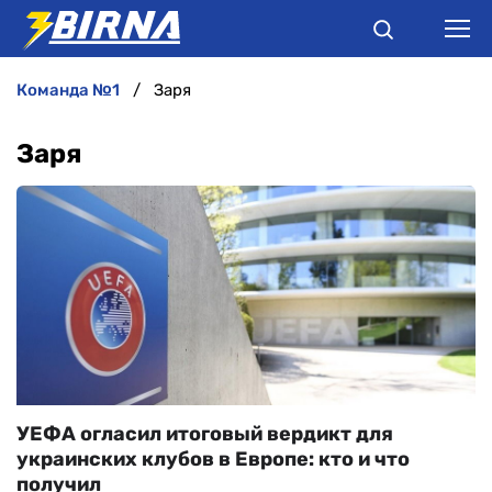
команда №1
Заря
НОВИНИ
Заря
АНАЛІТИКА
ІНТЕРВ'Ю
РІЗНЕ
БУКМЕКЕРИ
УЕФА огласил итоговый вердикт для
украинских клубов в Европе: кто и что
получил