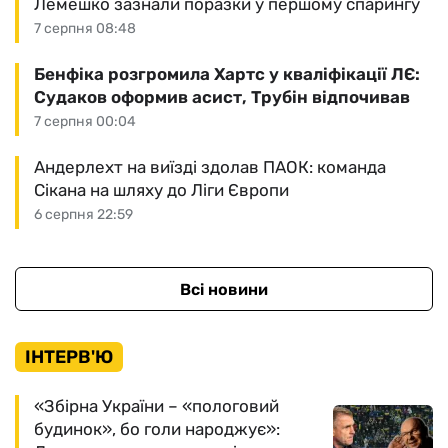
Лемешко зазнали поразки у першому спарингу
7 серпня 08:48
Бенфіка розгромила Хартс у кваліфікації ЛЄ:
Судаков оформив асист, Трубін відпочивав
7 серпня 00:04
Андерлехт на виїзді здолав ПАОК: команда
Сікана на шляху до Ліги Європи
6 серпня 22:59
Всі новини
ІНТЕРВ'Ю
«Збірна України – «пологовий
будинок», бо голи народжує»: