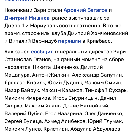
Новичками Зари стали
Арсений Батагов
и
Дмитрий Мишнев
, ранее выступавшие за
Днепр-1 и Мариуполь соответственно. В то же
время, старожилы клуба Дмитрий Хомченовский
и Виталий Вернидуб
перешли
в Кривбасс.
Как ранее
сообщил
генеральный директор Зари
Станислав Оганов, на данный момент на сборе
находятся: Никита Шевченко, Дмитрий
Мацапура, Антон Жилкин, Александр Сапутин,
Ярослав Кисиль, Юрий Дудник, Максим Смиян,
Назар Байрук, Максим Казаков, Тимофей Сухарь,
Максим Имереков, Игорь Снурницын, Данил
Скорко, Максим Хлань, Денис Нагнойный,
Валерий Дубко, Егор Назарина, Олег Данченко,
Сергей Булеца, Ахмед Алибеков, Юрий Тлумак,
Максим Лунев, Кристиан, Абдулла Абдуллаев,