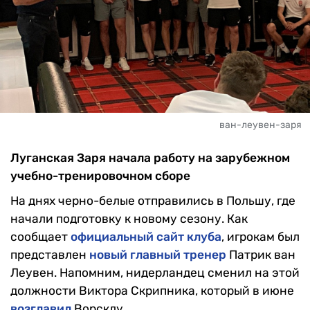
ван-леувен-заря
Луганская Заря начала работу на зарубежном
учебно-тренировочном сборе
На днях черно-белые отправились в Польшу, где
начали подготовку к новому сезону. Как
сообщает
официальный сайт клуба
, игрокам был
представлен
новый главный тренер
Патрик ван
Леувен. Напомним, нидерландец сменил на этой
должности Виктора Скрипника, который в июне
возглавил
Ворсклу.