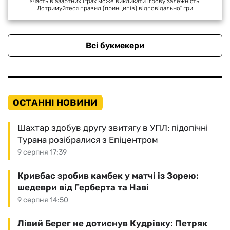
Участь в азартних іграх може викликати ігрову залежність.
Дотримуйтеся правил (принципів) відповідальної гри
Всі букмекери
ОСТАННІ НОВИНИ
Шахтар здобув другу звитягу в УПЛ: підопічні
Турана розібралися з Епіцентром
9 серпня 17:39
Кривбас зробив камбек у матчі із Зорею:
шедеври від Герберта та Наві
9 серпня 14:50
Лівий Берег не дотиснув Кудрівку: Петряк