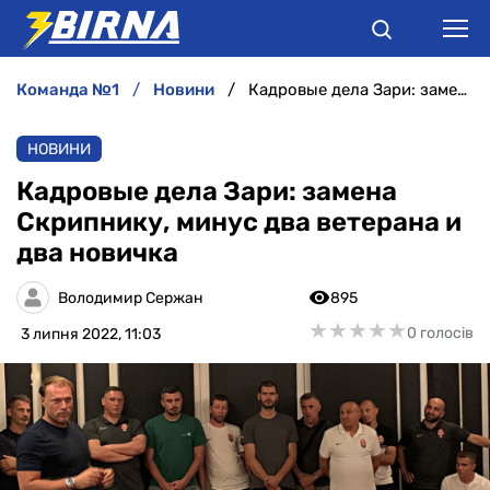
команда №1
новини
Кадровые дела Зари: замена Скрипнику, минус два ветерана и два новичка
НОВИНИ
НОВИНИ
АНАЛІТИКА
Кадровые дела Зари: замена
Скрипнику, минус два ветерана и
ІНТЕРВ'Ю
два новичка
РІЗНЕ
Володимир Сержан
895
★
★
★
★
★
★
★
★
★
★
0 голосів
3 липня 2022, 11:03
БУКМЕКЕРИ