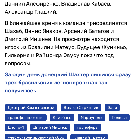
Даниил Алефиренко, Владислав Кабаев,
Александр Гладкий.
В ближайшее время к команде присоединятся
Шахаб, Денис Янаков, Арсений Батагов и
Дмитрий Мишнев. На просмотре находится
игрок из Бразилии Матеус. Будущее Жуниньо,
Гильерме и Рэймонда Овусу пока что под
вопросом.
За один день донецкий Шахтер лишился сразу
трех бразильских легионеров: как так
получилось
Дмитрий Хомченовский
Виктор Скрипник
Заря
трансферное окно
Кривбасс
Мариуполь
Польша
Днепр-1
Дмитрий Мишнев
трансферы
учебно-тренировочный сбор
главный тренер