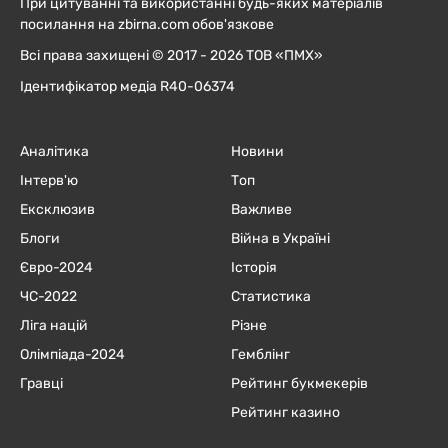
При цитуванні та використанні будь-яких матеріалів
посилання на zbirna.com обов'язкове
Всі права захищені © 2017 - 2026 ТОВ «ПМХ»
Ідентифікатор медіа R40-06374
Аналітика
Новини
Інтерв'ю
Топ
Ексклюзив
Важливе
Блоги
Війна в Україні
Євро-2024
Історія
ЧC-2022
Статистика
Ліга націй
Різне
Олімпіада-2024
Гемблінг
Гравці
Рейтинг букмекерів
Рейтинг казино