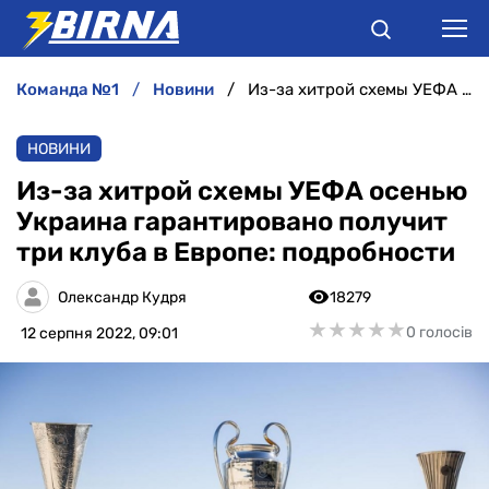
команда №1
новини
Из-за хитрой схемы УЕФА осенью Украина гарантировано получит три клуба в Европе: подробности
НОВИНИ
НОВИНИ
АНАЛІТИКА
Из-за хитрой схемы УЕФА осенью
Украина гарантировано получит
ІНТЕРВ'Ю
три клуба в Европе: подробности
РІЗНЕ
Олександр Кудря
18279
★
★
★
★
★
★
★
★
★
★
0 голосів
12 серпня 2022, 09:01
БУКМЕКЕРИ