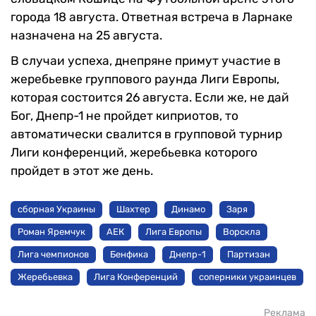
города 18 августа. Ответная встреча в Ларнаке
назначена на 25 августа.
В случаи успеха, днепряне примут участие в
жеребьевке группового раунда Лиги Европы,
которая состоится 26 августа. Если же, не дай
Бог, Днепр-1 не пройдет киприотов, то
автоматически свалится в групповой турнир
Лиги конференций, жеребьевка которого
пройдет в этот же день.
сборная Украины
Шахтер
Динамо
Заря
Роман Яремчук
АЕК
Лига Европы
Ворскла
Лига чемпионов
Бенфика
Днепр-1
Партизан
Жеребьевка
Лига Конференций
соперники украинцев
Реклама