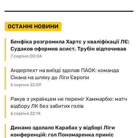
ОСТАННІ НОВИНИ
Бенфіка розгромила Хартс у кваліфікації ЛЄ:
Судаков оформив асист, Трубін відпочивав
7 серпня 00:04
Андерлехт на виїзді здолав ПАОК: команда
Сікана на шляху до Ліги Європи
6 серпня 22:59
Ракув з українцем не переміг Хаммарбю: матч
відбору ЛК без забитих голів
6 серпня 22:14
Динамо здолало Карабах у відборі Ліги
конференцій: гол Пономаренка приніс