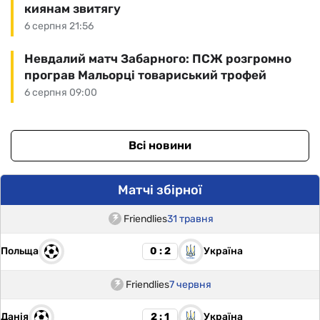
киянам звитягу
6 серпня 21:56
Невдалий матч Забарного: ПСЖ розгромно
програв Мальорці товариський трофей
6 серпня 09:00
Всі новини
Матчі збірної
Friendlies
31 травня
Польща
Україна
0 : 2
Friendlies
7 червня
Данія
Україна
2 : 1