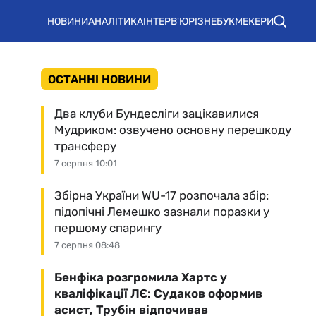
НОВИНИ
АНАЛІТИКА
ІНТЕРВ'Ю
РІЗНЕ
БУКМЕКЕРИ
ОСТАННІ НОВИНИ
Два клуби Бундесліги зацікавилися
Мудриком: озвучено основну перешкоду
трансферу
7 серпня 10:01
Збірна України WU-17 розпочала збір:
підопічні Лемешко зазнали поразки у
першому спарингу
7 серпня 08:48
Бенфіка розгромила Хартс у
кваліфікації ЛЄ: Судаков оформив
асист, Трубін відпочивав