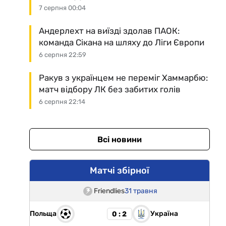
7 серпня 00:04
Андерлехт на виїзді здолав ПАОК:
команда Сікана на шляху до Ліги Європи
6 серпня 22:59
Ракув з українцем не переміг Хаммарбю:
матч відбору ЛК без забитих голів
6 серпня 22:14
Всі новини
Матчі збірної
Friendlies
31 травня
Польща
Україна
0 : 2