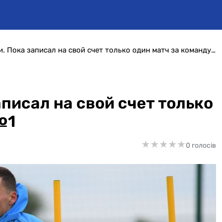
День в истории. Пока записал на свой счет только один матч за команду №1
аписал на свой счет только
№1
★
★
★
★
★
★
★
★
★
★
0 голосів