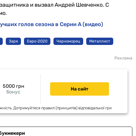
узащитника и вызвал Андрей Шевченко. С
мо.
учших голов сезона в Серии А (видео)
Заря
Евро-2020
Черноморец
Металлист
Реклама
5000 грн
На сайт
бонус
жність. Дотримуйтеся правил (принципів) відповідальної гри
 букмекери