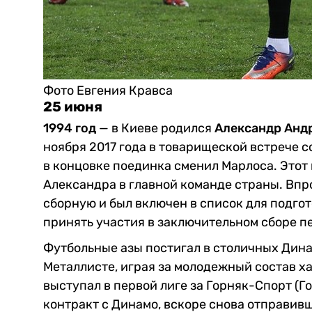
Фото Евгения Кравса
25 июня
1994 год
— в Киеве родился
Александр Анд
ноября 2017 года в товарищеской встрече с
в концовке поединка сменил Марлоса. Этот 
Александра в главной команде страны. Впр
сборную и был включен в список для подгот
принять участия в заключительном сборе п
Футбольные азы постигал в столичных Дина
Металлисте, играя за молодежный состав х
выступал в первой лиге за Горняк-Спорт (
контракт с Динамо, вскоре снова отправивш