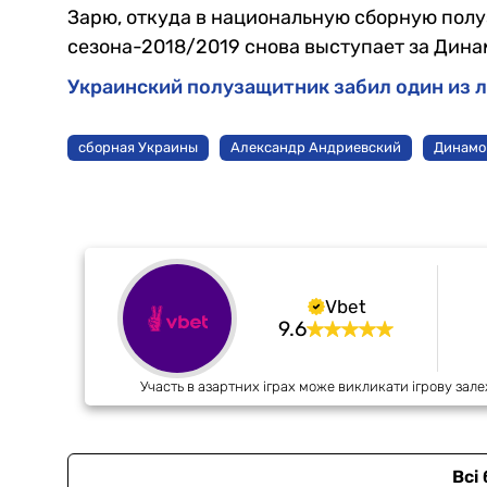
Зарю, откуда в национальную сборную пол
сезона-2018/2019 снова выступает за Дина
Украинский полузащитник забил один из л
сборная Украины
Александр Андриевский
Динамо
Vbet
9.6
Участь в азартних іграх може викликати ігрову зале
Всі