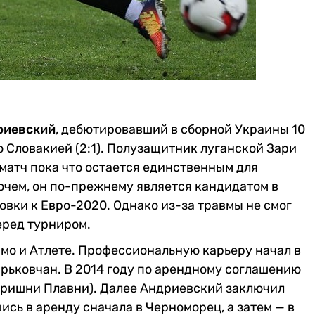
риевский
, дебютировавший в сборной Украины 10
о Словакией (2:1). Полузащитник луганской Зари
матч пока что остается единственным для
очем, он по-прежнему является кандидатом в
овки к Евро-2020. Однако из-за травмы не смог
еред турниром.
мо и Атлете. Профессиональную карьеру начал в
арьковчан. В 2014 году по арендному соглашению
Горишни Плавни). Далее Андриевский заключил
ись в аренду сначала в Черноморец, а затем — в