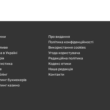
ини
Про видання
Політика конфіденційності
ливе
Використання cookies
а в Україні
Угода користувача
рія
Редакційна політика
тистика
Кодекс етики
е
Наша редакція
блінг
Контакти
тинг букмекерів
тинг казино