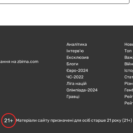
Аналітика
Нов
Інтерв'ю
Топ
Ексклюзив
Важ
ання на zbirna.com
Блоги
Війн
Євро-2024
Істо
ЧC-2022
Ста
Ліга націй
Різн
Олімпіада-2024
Гем
Гравці
Рей
Рей
21+
Матеріали сайту призначені для осіб старше 21 року (21+)