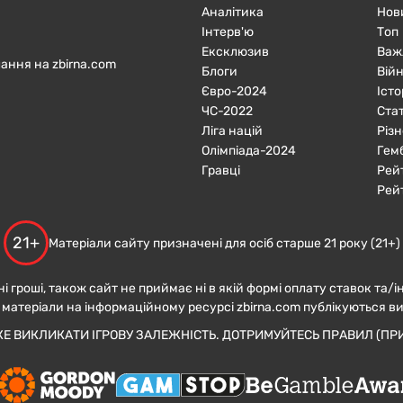
Аналітика
Нов
Інтерв'ю
Топ
Ексклюзив
Важ
ання на zbirna.com
Блоги
Війн
Євро-2024
Істо
ЧC-2022
Ста
Ліга націй
Різн
Олімпіада-2024
Гем
Гравці
Рей
Рей
21+
Матеріали сайту призначені для осіб старше 21 року (21+)
ні гроші, також сайт не приймає ні в якій формі оплату ставок та/і
 матеріали на інформаційному ресурсі zbirna.com публікуються в
ЖЕ ВИКЛИКАТИ ІГРОВУ ЗАЛЕЖНІСТЬ. ДОТРИМУЙТЕСЬ ПРАВИЛ (ПРИ