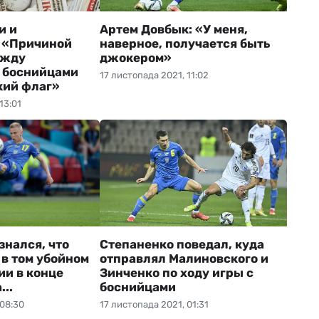
и и
Артем Довбык: «У меня,
 «Причиной
наверное, получается быть
ежду
джокером»
 боснийцами
17 листопада 2021, 11:02
кий флаг»
13:01
знался, что
Степаненко поведал, куда
 в том убойном
отправлял Малиновского и
ии в конце
Зинченко по ходу игры с
...
боснийцами
 08:30
17 листопада 2021, 01:31