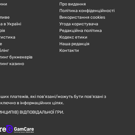
ини
Про видання
Політика конфіденційності
ливе
Використання cookies
а в Україні
Угода користувача
рія
Редакційна політика
тистика
Кодекс етики
е
Наша редакція
блінг
Контакти
тинг букмекерів
тинг казино
нших платежів, які пов’язані/можуть бути пов’язані з
иключно в інформаційних цілях.
НЦИПІВ) ВІДПОВІДАЛЬНОЇ ГРИ.