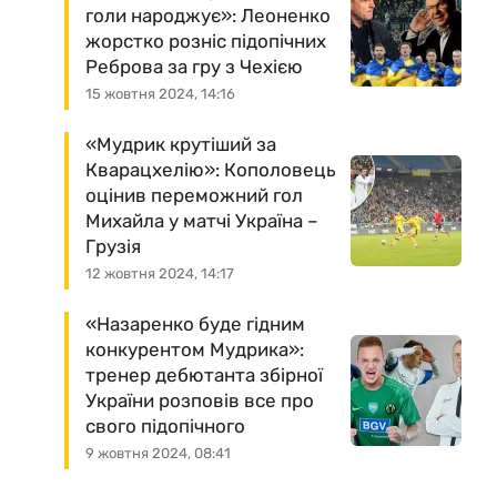
голи народжує»: Леоненко
жорстко розніс підопічних
Реброва за гру з Чехією
15 жовтня 2024, 14:16
«Мудрик крутіший за
Кварацхелію»: Кополовець
оцінив переможний гол
Михайла у матчі Україна –
Грузія
12 жовтня 2024, 14:17
«Назаренко буде гідним
конкурентом Мудрика»:
тренер дебютанта збірної
України розповів все про
свого підопічного
9 жовтня 2024, 08:41