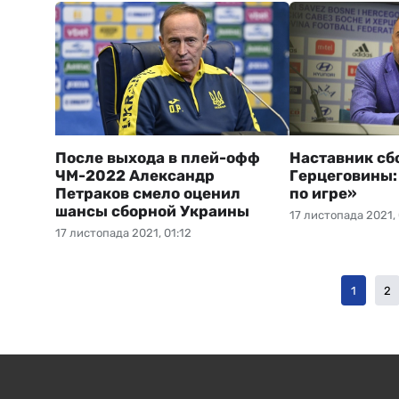
После выхода в плей-офф
Наставник сб
ЧМ-2022 Александр
Герцеговины:
Петраков смело оценил
по игре»
шансы сборной Украины
17 листопада 2021, 
17 листопада 2021, 01:12
1
2