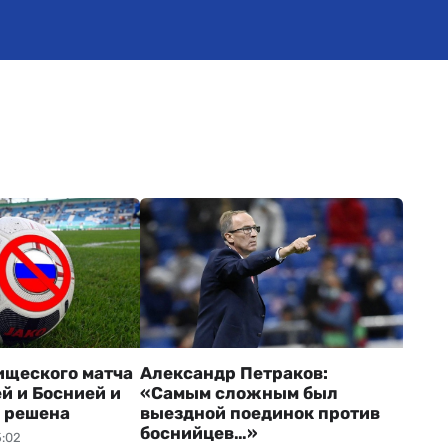
ы
ищеского матча
Александр Петраков:
й и Боснией и
«Самым сложным был
 решена
выездной поединок против
боснийцев…»
5:02