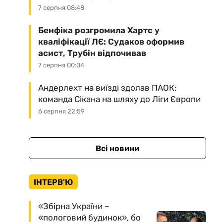
7 серпня 08:48
Бенфіка розгромила Хартс у
кваліфікації ЛЄ: Судаков оформив
асист, Трубін відпочивав
7 серпня 00:04
Андерлехт на виїзді здолав ПАОК:
команда Сікана на шляху до Ліги Європи
6 серпня 22:59
Всі новини
ІНТЕРВ'Ю
«Збірна України –
«пологовий будинок», бо