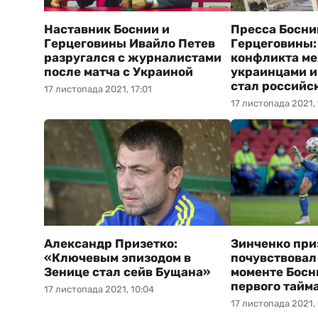
Наставник Боснии и
Пресса Босни
Герцеговины Ивайло Петев
Герцеговины:
разругался с журналистами
конфликта м
после матча с Украиной
украинцами и
стал российс
17 листопада 2021, 17:01
17 листопада 2021, 
Александр Призетко:
Зинченко при
«Ключевым эпизодом в
почувствовал
Зенице стал сейв Бущана»
моменте Босн
первого тайма
17 листопада 2021, 10:04
17 листопада 2021,