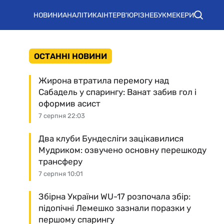
НОВИНИ
АНАЛІТИКА
ІНТЕРВ'Ю
РІЗНЕ
БУКМЕКЕРИ
ОСТАННІ НОВИНИ
Жирона втратила перемогу над
Сабадель у спарингу: Ванат забив гол і
оформив асист
7 серпня 22:03
Два клуби Бундесліги зацікавилися
Мудриком: озвучено основну перешкоду
трансферу
7 серпня 10:01
Збірна України WU-17 розпочала збір:
підопічні Лемешко зазнали поразки у
першому спарингу