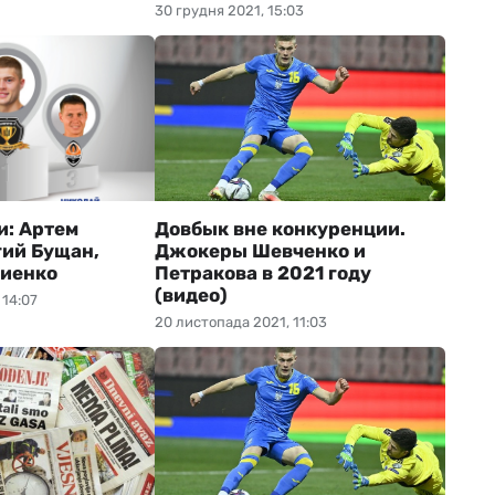
30 грудня 2021, 15:03
и: Артем
Довбык вне конкуренции.
гий Бущан,
Джокеры Шевченко и
виенко
Петракова в 2021 году
(видео)
 14:07
20 листопада 2021, 11:03