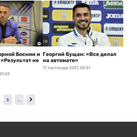
орной Боснии и
Георгий Бущан: «Все делал
 «Результат не
на автомате»
17 листопада 2021, 00:31
01:03
3
...