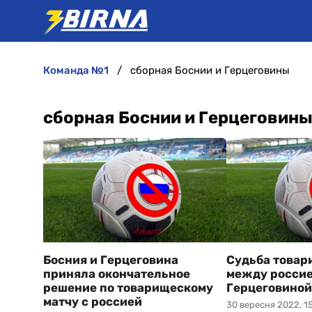
команда №1
сборная Боснии и Герцеговины
сборная Боснии и Герцеговин
Босния и Герцеговина
Судьба товар
приняла окончательное
между россие
решение по товарищескому
Герцеговиной
матчу с россией
30 вересня 2022, 1