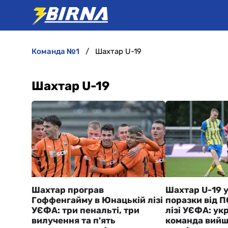
команда №1
Шахтар U-19
Шахтар U-19
Шахтар програв
Шахтар U-19 
Гоффенгайму в Юнацькій лізі
поразки від 
УЄФА: три пенальті, три
лізі УЄФА: ук
вилучення та п'ять
команда вийш