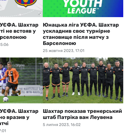
 УЄФА. Шахтар
Юнацька ліга УЄФА. Шахтар
ті не встояв у
ускладнив своє турнірне
арселоною
становище після матчу з
Барселоною
15:06
25 жовтня 2023, 17:01
 УЄФА. Шахтар
Шахтар показав тренерський
но вразив у
штаб Патріка ван Леувена
тчі
5 липня 2023, 16:02
7:01