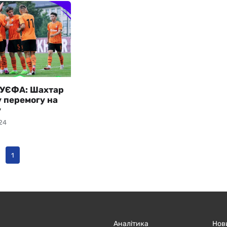
 УЄФА: Шахтар
у перемогу на
у
24
1
Аналітика
Нов