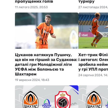
пропущених голів
турніру
11 лютого 2025, 20:53
27 листопада 2024,
Цуканов натякнув Пушичу,
Хет-трик Філі
що він не гірший за Судакова:
і автогол: Ол
деталі гри Молодіжної ліги
зробила нейм
УЄФА між Болоньєю та
у грі УПЛ про
Шахтарем
24 серпня 2024, 14
19 вересня 2024, 18:43