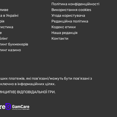
Політика конфіденційності
ливе
Використання cookies
а в Україні
Угода користувача
рія
Редакційна політика
тистика
Кодекс етики
е
Наша редакція
блінг
Контакти
тинг букмекерів
тинг казино
нших платежів, які пов’язані/можуть бути пов’язані з
иключно в інформаційних цілях.
НЦИПІВ) ВІДПОВІДАЛЬНОЇ ГРИ.