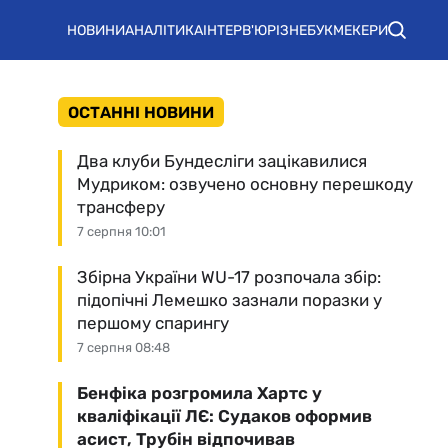
НОВИНИ
АНАЛІТИКА
ІНТЕРВ'Ю
РІЗНЕ
БУКМЕКЕРИ
ОСТАННІ НОВИНИ
Два клуби Бундесліги зацікавилися
Мудриком: озвучено основну перешкоду
трансферу
7 серпня 10:01
Збірна України WU-17 розпочала збір:
підопічні Лемешко зазнали поразки у
першому спарингу
7 серпня 08:48
Бенфіка розгромила Хартс у
кваліфікації ЛЄ: Судаков оформив
асист, Трубін відпочивав