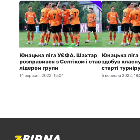
Юнацька ліга УЄФА. Шахтар
Юнацька ліга
розправився з Селтіком і став
здобув класн
лідером групи
старті турнір
14 вересня 2022, 15:04
6 вересня 2022, 18: