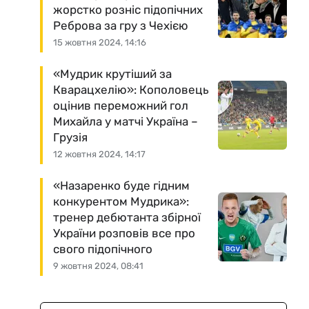
жорстко розніс підопічних
Реброва за гру з Чехією
15 жовтня 2024, 14:16
«Мудрик крутіший за
Кварацхелію»: Кополовець
оцінив переможний гол
Михайла у матчі Україна –
Грузія
12 жовтня 2024, 14:17
«Назаренко буде гідним
конкурентом Мудрика»:
тренер дебютанта збірної
України розповів все про
свого підопічного
9 жовтня 2024, 08:41