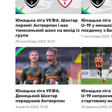
Юнацька ліга УЄФА. Шахтар
Юнацька ліга
переміг Антверпен і має
U-19 у меншос
тонесенький шанс на вихід із
поєдинку з Б
групи
7 листопада 2023, 
28 листопада 2023, 15:31
Юнацька ліга УЄФА.
Юнацька ліга
Донецький Шахтар
U-19 неприєм
передушив Антверпен
стартовому ма
4 жовтня 2023, 15:35
20 вересня 2023, 0