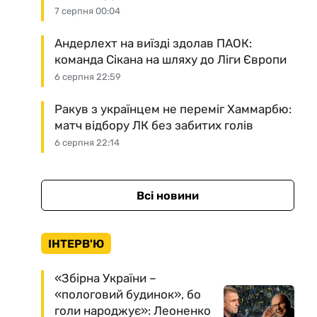
7 серпня 00:04
Андерлехт на виїзді здолав ПАОК:
команда Сікана на шляху до Ліги Європи
6 серпня 22:59
Ракув з українцем не переміг Хаммарбю:
матч відбору ЛК без забитих голів
6 серпня 22:14
Всі новини
ІНТЕРВ'Ю
«Збірна України –
«пологовий будинок», бо
голи народжує»: Леоненко