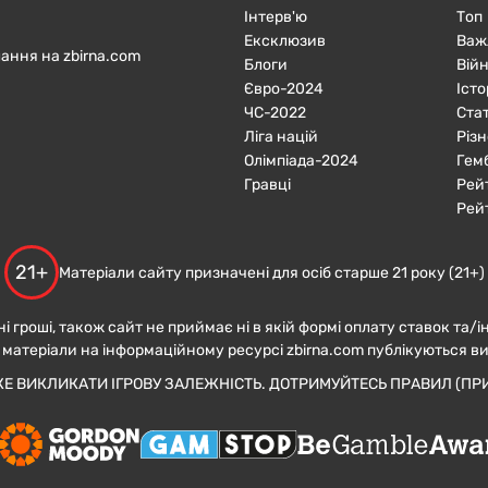
Інтерв'ю
Топ
Ексклюзив
Важ
ання на zbirna.com
Блоги
Війн
Євро-2024
Істо
ЧC-2022
Ста
Ліга націй
Різн
Олімпіада-2024
Гем
Гравці
Рей
Рей
21+
Матеріали сайту призначені для осіб старше 21 року (21+)
ні гроші, також сайт не приймає ні в якій формі оплату ставок та/і
 матеріали на інформаційному ресурсі zbirna.com публікуються в
ЖЕ ВИКЛИКАТИ ІГРОВУ ЗАЛЕЖНІСТЬ. ДОТРИМУЙТЕСЬ ПРАВИЛ (ПРИ