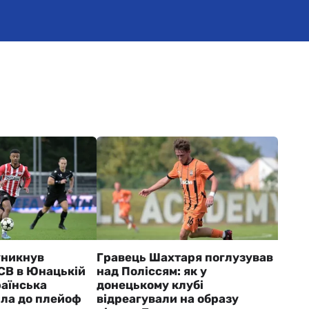
уникнув
Гравець Шахтаря поглузував
ПСВ в Юнацькій
над Поліссям: як у
раїнська
донецькому клубі
ла до плейоф
відреагували на образу