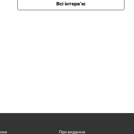
Всі інтерв'ю
ини
Про видання