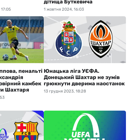
дітища Буткевича
 17:05
1 жовтня 2024, 16:03
ппова, пенальті
Юнацька ліга УЄФА.
ександрія
Донецький Шахтар не зумів
овірний камбек
грюкнути дверима наостанок
ти Шахтаря
13 грудня 2023, 18:28
:53