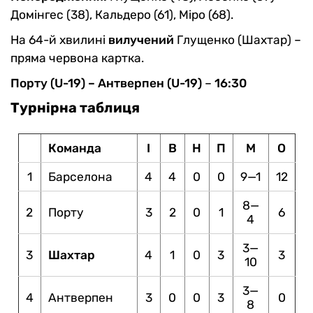
Домінгес (38), Кальдеро (61), Міро (68).
На 64-й хвилині
вилучений
Глущенко (Шахтар) –
пряма червона картка.
Порту (U-19) – Антверпен (U-19)
–
16:30
Турнірна таблиця
Команда
І
В
Н
П
М
О
1
Барселона
4
4
0
0
9—1
12
8—
2
Порту
3
2
0
1
6
4
3—
3
Шахтар
4
1
0
3
3
10
3—
4
Антверпен
3
0
0
3
0
8