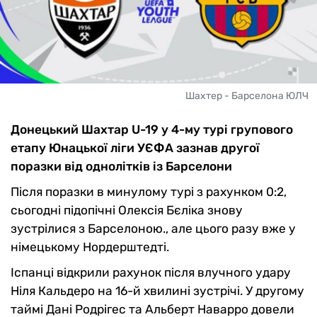
Шахтер - Барселона ЮЛЧ
Донецький Шахтар U-19 у 4-му турі групового
етапу Юнацької ліги УЄФА зазнав другої
поразки від однолітків із Барселони
Після поразки в минулому турі з рахунком 0:2,
сьогодні підопічні Олексія Бєліка знову
зустрілися з Барселоною., але цього разу вже у
німецькому Нордерштедті.
Іспанці відкрили рахунок після влучного удару
Ніля Кальдеро на 16-й хвилині зустрічі. У другому
таймі Дані Родрігес та Альберт Наварро довели