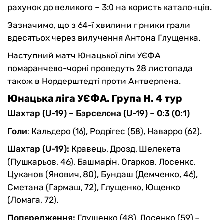
рахунок до великого – 3:0 на користь каталонців.
Зазначимо, що з 64-ї хвилини гірники грали
вдесятьох через вилучення Антона Глущенка.
Наступний матч Юнацької ліги УЄФА
помаранчево-чорні проведуть 28 листопада
також в Нордерштедті проти Антверпена.
Юнацька ліга УЄФА. Група Н. 4 тур
Шахтар (U-19) – Барселона (U-19)
–
0:3 (0:1)
Голи:
Кальдеро (16), Родрігес (58), Наварро (62).
Шахтар (U-19):
Кравець, Дрозд, Шелекета
(Пушкарьов, 46), Башмарін, Огарков, Лосенко,
Цуканов (Янович, 80), Бундаш (Демченко, 46),
Сметана (Гармаш, 72), Глущенко, Ющенко
(Ломага, 72).
Попередження:
Глущенко (48), Лосенко (59) –