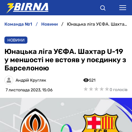
команда №1
новини
Юнацька ліга УЄФА. Шахтар U-19 у меншості не встояв у поєдинку з Барселоною
НОВИНИ
НОВИНИ
АНАЛІТИКА
Юнацька ліга УЄФА. Шахтар U-19
у меншості не встояв у поєдинку з
ІНТЕРВ'Ю
Барселоною
РІЗНЕ
Андрій Кругляк
521
★
★
★
★
★
★
★
★
★
★
0 голосів
7 листопада 2023, 15:06
БУКМЕКЕРИ