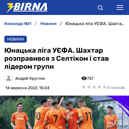
команда №1
новини
Юнацька ліга УЄФА. Шахтар розправився з Селтіком і став лідером групи
НОВИНИ
НОВИНИ
АНАЛІТИКА
Юнацька ліга УЄФА. Шахтар
розправився з Селтіком і став
ІНТЕРВ'Ю
лідером групи
РІЗНЕ
Андрій Кругляк
737
★
★
★
★
★
★
★
★
★
★
0 голосів
14 вересня 2022, 15:04
БУКМЕКЕРИ