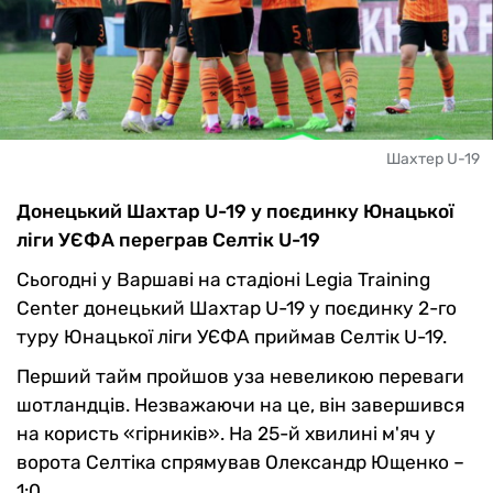
Шахтер U-19
Донецький Шахтар U-19 у поєдинку Юнацької
ліги УЄФА переграв Селтік U-19
Сьогодні у Варшаві на стадіоні Legia Training
Center донецький Шахтар U-19 у поєдинку 2-го
туру Юнацької ліги УЄФА приймав Селтік U-19.
Перший тайм пройшов уза невеликою переваги
шотландців. Незважаючи на це, він завершився
на користь «гірників». На 25-й хвилині м'яч у
ворота Селтіка спрямував Олександр Ющенко –
1:0.