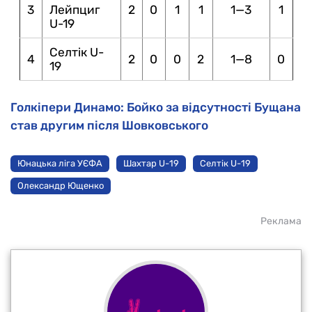
3
Лейпциг
2
0
1
1
1—3
1
U-19
Селтік U-
4
2
0
0
2
1—8
0
19
Голкіпери Динамо: Бойко за відсутності Бущана
став другим після Шовковського
Юнацька ліга УЄФА
Шахтар U-19
Селтік U-19
Олександр Ющенко
Реклама