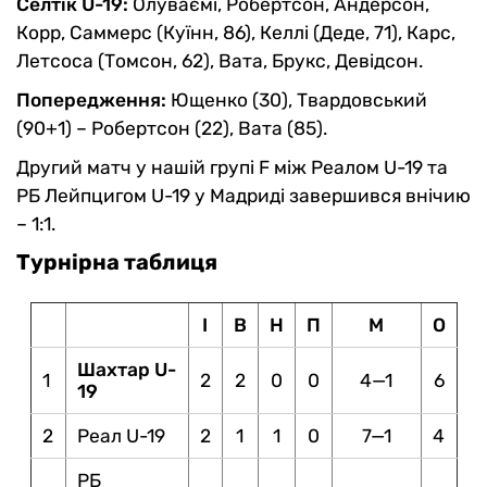
Селтік U-19:
Олуваємі, Робертсон, Андерсон,
Корр, Саммерс (Куїнн, 86), Келлі (Деде, 71), Карс,
Летсоса (Томсон, 62), Вата, Брукс, Девідсон.
Попередження:
Ющенко (30), Твардовський
(90+1) – Робертсон (22), Вата (85).
Другий матч у нашій групі F між Реалом U-19 та
РБ Лейпцигом U-19 у Мадриді завершився внічию
– 1:1.
Турнірна таблиця
І
В
Н
П
М
О
Шахтар U-
1
2
2
0
0
4—1
6
19
2
Реал U-19
2
1
1
0
7—1
4
РБ