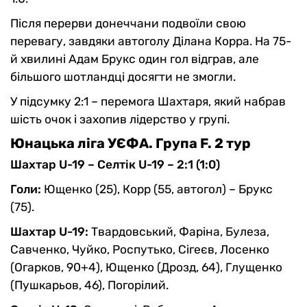
Після перерви донеччани подвоїли свою
перевагу, завдяки автоголу Ділана Корра. На 75-
й хвилині Адам Брукс один гол відграв, але
більшого шотландці досягти не змогли.
У підсумку 2:1 – перемога Шахтаря, який набрав
шість очок і захопив лідерство у групі.
Юнацька ліга УЄФА. Група F. 2 тур
Шахтар U-19 – Селтік U-19 – 2:1 (1:0)
Голи:
Ющенко (25), Корр (55, автогол) – Брукс
(75).
Шахтар U-19:
Твардовський, Фаріна, Булеза,
Савченко, Чуйко, Роспутько, Сігеєв, Лосенко
(Огарков, 90+4), Ющенко (Дрозд, 64), Глущенко
(Пушкарьов, 46), Погорілий.