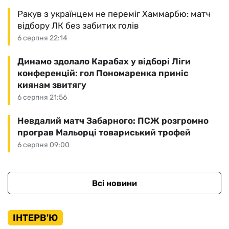
Ракув з українцем не переміг Хаммарбю: матч
відбору ЛК без забитих голів
6 серпня 22:14
Динамо здолало Карабах у відборі Ліги
конференцій: гол Пономаренка приніс
киянам звитягу
6 серпня 21:56
Невдалий матч Забарного: ПСЖ розгромно
програв Мальорці товариський трофей
6 серпня 09:00
Всі новини
ІНТЕРВ'Ю