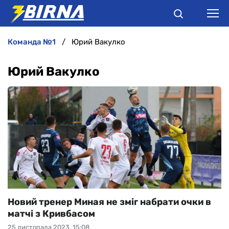
команда №1
Юрий Вакулко
НОВИНИ
Юрий Вакулко
АНАЛІТИКА
ІНТЕРВ'Ю
РІЗНЕ
БУКМЕКЕРИ
Новий тренер Миная не зміг набрати очки в
матчі з Кривбасом
25 листопада 2023, 15:08