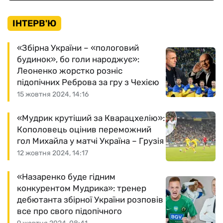
ІНТЕРВ'Ю
«Збірна України – «пологовий
будинок», бо голи народжує»:
Леоненко жорстко розніс
підопічних Реброва за гру з Чехією
15 жовтня 2024, 14:16
«Мудрик крутіший за Кварацхелію»:
Кополовець оцінив переможний
гол Михайла у матчі Україна – Грузія
12 жовтня 2024, 14:17
«Назаренко буде гідним
конкурентом Мудрика»: тренер
дебютанта збірної України розповів
все про свого підопічного