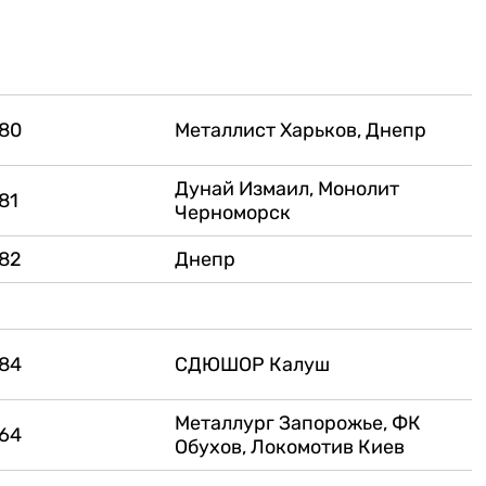
80
Металлист Харьков, Днепр
Дунай Измаил, Монолит
81
Черноморск
82
Днепр
84
СДЮШОР Калуш
Металлург Запорожье, ФК
64
Обухов, Локомотив Киев