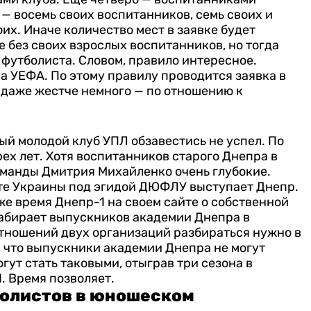
 восемь своих воспитанников, семь своих и
их. Иначе количество мест в заявке будет
 без своих взрослых воспитанников, но тогда
 футболиста.
Словом, правило интересное.
а УЕФА. По этому правилу проводится заявка в
 даже жестче немного — по отношению к
й молодой клуб УПЛ обзавестись не успел. По
ех лет. Хотя воспитанников старого Днепра в
команды Дмитрия Михайленко очень глубокие.
те Украины под эгидой ДЮФЛУ выступает Днепр.
 же время Днепр-1 на своем сайте о собственной
забирает выпускников академии Днепра в
тношений двух организаций разбираться нужно в
, что выпускники академии Днепра не могут
гут стать таковыми, отыграв три сезона в
. Время позволяет.
болистов в юношеском