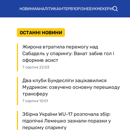
НОВИНИ
АНАЛІТИКА
ІНТЕРВ'Ю
РІЗНЕ
БУКМЕКЕРИ
ОСТАННІ НОВИНИ
Жирона втратила перемогу над
Сабадель у спарингу: Ванат забив гол і
оформив асист
7 серпня 22:03
Два клуби Бундесліги зацікавилися
Мудриком: озвучено основну перешкоду
трансферу
7 серпня 10:01
Збірна України WU-17 розпочала збір:
підопічні Лемешко зазнали поразки у
першому спарингу