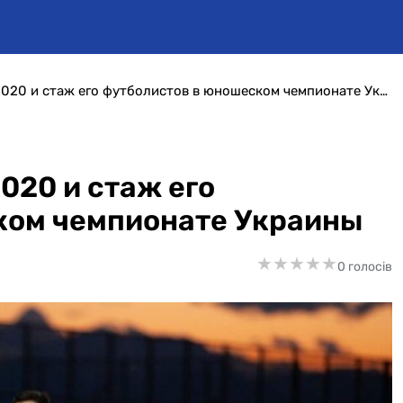
На злобу дня. Днепр-1 2020 и стаж его футболистов в юношеском чемпионате Украины
2020 и стаж его
ком чемпионате Украины
★
★
★
★
★
★
★
★
★
★
0 голосів