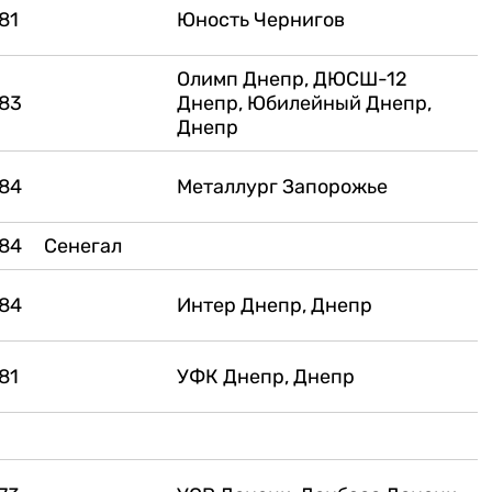
81
Юность Чернигов
Олимп Днепр, ДЮСШ-12
83
Днепр, Юбилейный Днепр,
Днепр
84
Металлург Запорожье
84
Сенегал
84
Интер Днепр, Днепр
81
УФК Днепр, Днепр