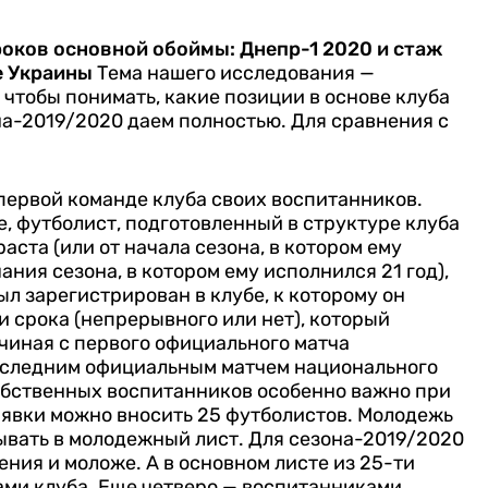
роков основной обоймы: Днепр-1 2020 и стаж
е Украины
Тема нашего исследования —
чтобы понимать, какие позиции в основе клуба
на-2019/2020 даем полностью. Для сравнения с
 первой команде клуба своих воспитанников.
, футболист, подготовленный в структуре клуба
раста (или от начала сезона, в котором ему
чания сезона, в котором ему исполнился 21 год),
ыл зарегистрирован в клубе, к которому он
и срока (непрерывного или нет), который
ачиная с первого официального матча
оследним официальным матчем национального
обственных воспитанников особенно важно при
 заявки можно вносить 25 футболистов. Молодежь
ывать в молодежный лист. Для сезона-2019/2020
ния и моложе. А в основном листе из 25-ти
ами клуба. Еще четверо — воспитанниками