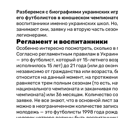
Разберемся с биографиями украинских иг
его футболистов в юношеском чемпионат
воспитанники именно украинских школ. Но, 
занимают они, заявку на вторую часть сезо
легионерами.
Регламент и воспитанники
Особенно интересно посмотреть, сколько в
Согласно регламентным правилам в Украине
— это футболист, который от 15-летнего воз
исполнилось 15 лет) до 21 года (или до окон
независимо от гражданства или возраста, б
относится на данный момент, на протяжени
равняется трем полным сезонам (то есть, н
национального чемпионата и заканчивая п
чемпионата) или 36 месяцам.
Количество с
заявке. Не все знают, что в основной лист
можно в неограниченном количестве запис
молодежь — это футболисты 1998 года рожде
человек четверо должны быть воспитанник