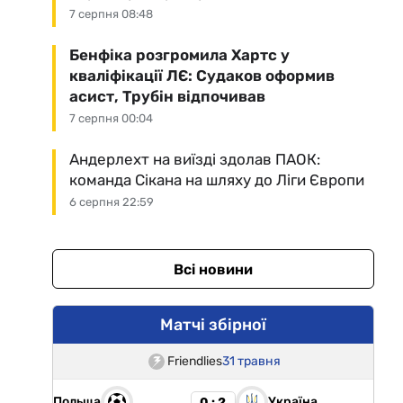
7 серпня 08:48
Бенфіка розгромила Хартс у
кваліфікації ЛЄ: Судаков оформив
асист, Трубін відпочивав
7 серпня 00:04
Андерлехт на виїзді здолав ПАОК:
команда Сікана на шляху до Ліги Європи
6 серпня 22:59
Всі новини
Матчі збірної
Friendlies
31 травня
Польща
Україна
0 : 2