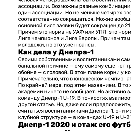
ассоциации. Возможны разные комбинации —
один ассоциации. Но не меньше четырех сво
соответственно сокращаться. Можно вообще
основной лист заявки будет сокращен до 21
Причем это норма не УАФ или УПЛ, это норм
Лиге чемпионов и Лиге Европы. Причем там
молодежи, но это уже нюансы.
Как дела у Днепра-1
Своими собственными воспитанниками самы
банальной причине — ему самому еще нет тр
обойме — с головой. В этом плане корни у 
Примечательно, что в юношеском чемпиона
По крайней мере, под этим названием. В то
академии ничего не сообщает. Но активно 
команду Днепр-1 U-19.
В тонкостях взаимоо
другой статье. Но, даже если предположить
считаться воспитанниками Днепра-1, они мо
клубной структуре — в командах U-19 и U-21
Днепр-1 2020 и стаж его фут