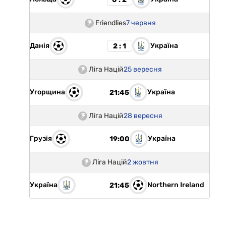
Friendlies
7 червня
Данія
Україна
2 : 1
Ліга Націй
25 вересня
Угорщина
Україна
21:45
Ліга Націй
28 вересня
Грузія
Україна
19:00
Ліга Націй
2 жовтня
Україна
Northern Ireland
21:45