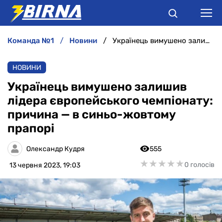
команда №1
новини
Українець вимушено залишив лідера європейського чемпіонату: причина — в синьо-жовтому прапорі
НОВИНИ
НОВИНИ
АНАЛІТИКА
Українець вимушено залишив
лідера європейського чемпіонату:
ІНТЕРВ'Ю
причина — в синьо-жовтому
прапорі
РІЗНЕ
Олександр Кудря
555
БУКМЕКЕРИ
★
★
★
★
★
★
★
★
★
★
0 голосів
13 червня 2023, 19:03