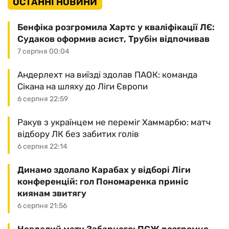
ОСТАННІ НОВИНИ
Бенфіка розгромила Хартс у кваліфікації ЛЄ:
Судаков оформив асист, Трубін відпочивав
7 серпня 00:04
Андерлехт на виїзді здолав ПАОК: команда
Сікана на шляху до Ліги Європи
6 серпня 22:59
Ракув з українцем не переміг Хаммарбю: матч
відбору ЛК без забитих голів
6 серпня 22:14
Динамо здолало Карабах у відборі Ліги
конференцій: гол Пономаренка приніс
киянам звитягу
6 серпня 21:56
Невдалий матч Забарного: ПСЖ розгромно