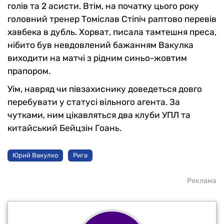
голів та 2 асисти. Втім, на початку цього року
головний тренер Томіслав Стіпіч раптово перевів
хавбека в дубль. Хорват, писала тамтешня преса,
нібито був невдовлений бажанням Вакулка
виходити на матчі з рідним синьо-жовтим
прапором.
Уім, навряд чи півзахиснику доведеться довго
перебувати у статусі вільного агента. За
чутками, ним цікавляться два клуби УПЛ та
китайський Бейцзін Гоань.
Юрий Вакулко
Рига
Реклама