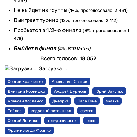
4 387)
Не выйдет из группы
(19%, проголосовало: 3 481)
Выиграет турнир
(12%, проголосовало: 2 112)
Пробьется в 1/2-ю финала
(8%, проголосовало: 1
478)
Выйдет в финал
(4%, 810 Votes)
Всего голосов:
18 052
Загрузка ...
Сергей Кравченко
Александр Сваток
Дмитрий Коркишко
Андрей Цуриков
Юрий Вакулко
Алексей Хобленко
Днепр-1
Папа Гуйе
заявка
Тейлор
кадровый потенциал
состав
Сергей Логинов
топ-дивизионы
опыт
Франчиско Ди Франко