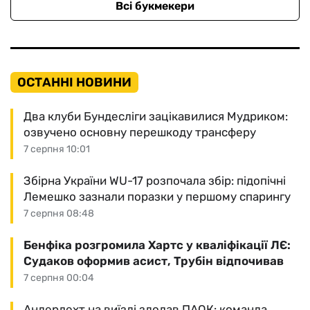
Всі букмекери
ОСТАННІ НОВИНИ
Два клуби Бундесліги зацікавилися Мудриком:
озвучено основну перешкоду трансферу
7 серпня 10:01
Збірна України WU-17 розпочала збір: підопічні
Лемешко зазнали поразки у першому спарингу
7 серпня 08:48
Бенфіка розгромила Хартс у кваліфікації ЛЄ:
Судаков оформив асист, Трубін відпочивав
7 серпня 00:04
Андерлехт на виїзді здолав ПАОК: команда