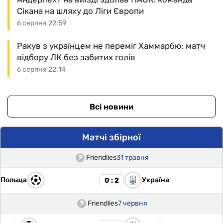
Сікана на шляху до Ліги Європи
6 серпня 22:59
Ракув з українцем не переміг Хаммарбю: матч
відбору ЛК без забитих голів
6 серпня 22:14
Всі новини
Матчі збірної
Friendlies
31 травня
Польща
Україна
0 : 2
Friendlies
7 червня