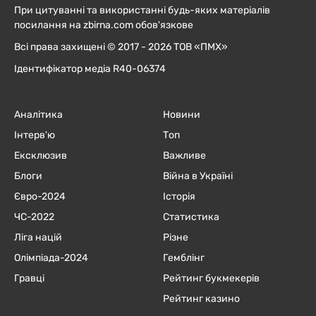
При цитуванні та використанні будь-яких матеріалів
посилання на zbirna.com обов'язкове
Всі права захищені © 2017 - 2026 ТОВ «ПМХ»
Ідентифікатор медіа R40-06374
Аналітика
Новини
Інтерв'ю
Топ
Ексклюзив
Важливе
Блоги
Війна в Україні
Євро-2024
Історія
ЧC-2022
Статистика
Ліга націй
Різне
Олімпіада-2024
Гемблінг
Гравці
Рейтинг букмекерів
Рейтинг казино