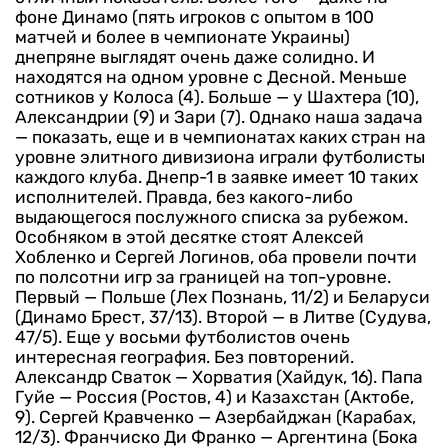
фоне Динамо (пять игроков с опытом в 100
матчей и более в чемпионате Украины)
днепряне выглядят очень даже солидно. И
находятся на одном уровне с Десной. Меньше
сотников у Колоса (4). Больше — у Шахтера (10),
Александрии (9) и Зари (7).
Однако наша задача
— показать, еще и в чемпионатах каких стран на
уровне элитного дивизиона играли футболисты
каждого клуба. Днепр-1 в заявке имеет 10 таких
исполнителей. Правда, без какого-либо
выдающегося послужного списка за рубежом.
Особняком в этой десятке стоят Алексей
Хобленко и Сергей Логинов, оба провели почти
по полсотни игр за границей на топ-уровне.
Первый — Польше (Лех Познань, 11/2) и Беларуси
(Динамо Брест, 37/13). Второй — в Литве (Судува,
47/5).
Еще у восьми футболистов очень
интересная география. Без повторений.
Александр Сваток — Хорватия (Хайдук, 16). Папа
Гуйе — Россия (Ростов, 4) и Казахстан (Актобе,
9). Сергей Кравченко — Азербайджан (Карабах,
12/3). Франчиско Ди Франко — Аргентина (Бока