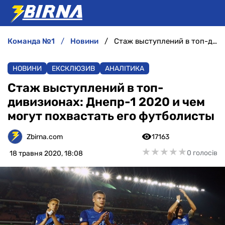
команда №1
новини
Стаж выступлений в топ-дивизионах: Днепр-1 2020 и чем могут похвастать его футболисты
НОВИНИ
НОВИНИ
ЕКСКЛЮЗИВ
АНАЛІТИКА
АНАЛІТИКА
Стаж выступлений в топ-
дивизионах: Днепр-1 2020 и чем
ІНТЕРВ'Ю
могут похвастать его футболисты
РІЗНЕ
Zbirna.com
17163
★
★
★
★
★
★
★
★
★
★
0 голосів
18 травня 2020, 18:08
БУКМЕКЕРИ