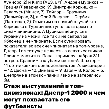
Хуниорс, 2) и Кипр (АЕЗ, 8/1). Андрей Цуриков —
Греция (Левадиакос, 9). Дмитрий Коркишко —
Беларусь (Минск, 7). Тейлор — Бразилия
(Палмейрас, 3), а Юрий Вакулко — Сербия
(Партизан, 2).
Отметим на всякий случай, что
Коркишко в Турции выступал во втором по
силам дивизионе. А Цуриков вернулся в
Украину из Чехии, где так и не сыграл за
Яблонец в чемпионате.
Если суммировать
показатели во всех чемпионатах на топ-уровне,
Днепр-1 имеет уже не шесть, а девять сотников.
Причем маститых. Папа, к примеру, набрал 311
встреч.
Сравним с клубами из топ-6. Шахтер —
14 сотников-интернационалистов, Александрия
— 12, Десна — 10, Динамо — 9, Заря — 8, Колос — 5.
Днепряне в этой компании явно не затерялись
бы.
Стаж выступлений в топ-
дивизионах: Днепр-1 2000 и чем
могут похвастать его
футболисты