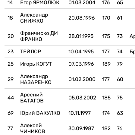
14
Егор ЯРМОЛЮК
01.03.2004
176
65
Александр
18
20.08.1996
170
61
СНИЖКО
Франчиско ДИ
20
28.01.1995
175
73
А
ФРАНКО
23
ТЕЙЛОР
10.04.1995
177
74
Б
25
Игорь КОГУТ
07.03.1996
189
79
Александр
29
01.02.2000
177
60
НАЗАРЕНКО
Арсений
44
05.03.2002
185
75
БАТАГОВ
69
Юрий ВАКУЛКО
10.11.1997
174
63
Алексей
77
30.09.1987
182
76
ЧИЧИКОВ