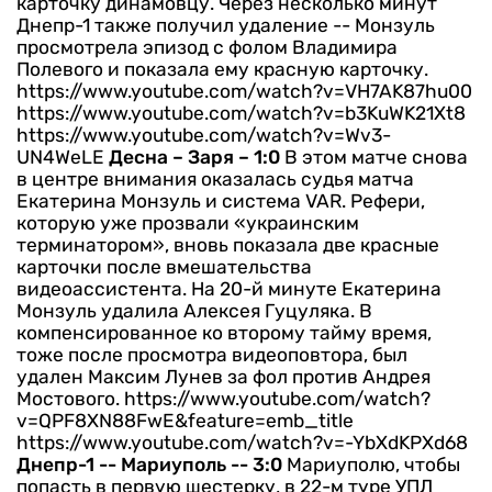
карточку динамовцу. Через несколько минут
Днепр-1 также получил удаление -- Монзуль
просмотрела эпизод с фолом Владимира
Полевого и показала ему красную карточку.
https://www.youtube.com/watch?v=VH7AK87hu00
https://www.youtube.com/watch?v=b3KuWK21Xt8
https://www.youtube.com/watch?v=Wv3-
UN4WeLE
Десна – Заря – 1:0
В этом матче снова
в центре внимания оказалась судья матча
Екатерина Монзуль и система VAR. Рефери,
которую уже прозвали «украинским
терминатором», вновь показала две красные
карточки после вмешательства
видеоассистента. На 20-й минуте Екатерина
Монзуль удалила Алексея Гуцуляка. В
компенсированное ко второму тайму время,
тоже после просмотра видеоповтора, был
удален Максим Лунев за фол против Андрея
Мостового.
https://www.youtube.com/watch?
v=QPF8XN88FwE&feature=emb_title
https://www.youtube.com/watch?v=-YbXdKPXd68
Днепр-1 -- Мариуполь -- 3:0
Мариуполю, чтобы
попасть в первую шестерку, в 22-м туре УПЛ