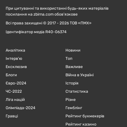
При цитуванні та використанні будь-яких матеріалів
посилання на zbirna.com обов'язкове
Всі права захищені © 2017 - 2026 ТОВ «ПМХ»
Ідентифікатор медіа R40-06374
Аналітика
Новини
Інтерв'ю
Топ
Ексклюзив
Важливе
Блоги
Війна в Україні
Євро-2024
Історія
ЧC-2022
Статистика
Ліга націй
Різне
Олімпіада-2024
Гемблінг
Гравці
Рейтинг букмекерів
Рейтинг казино