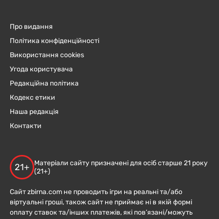
Про видання
Політика конфіденційності
Використання cookies
Угода користувача
Редакційна політика
Кодекс етики
Наша редакція
Контакти
Матеріали сайту призначені для осіб старше 21 року
21+
(21+)
Сайт zbirna.com не проводить ігри на реальні та/або
віртуальні гроші, також сайт не приймає ні в якій формі
оплату ставок та/інших платежів, які пов’язані/можуть