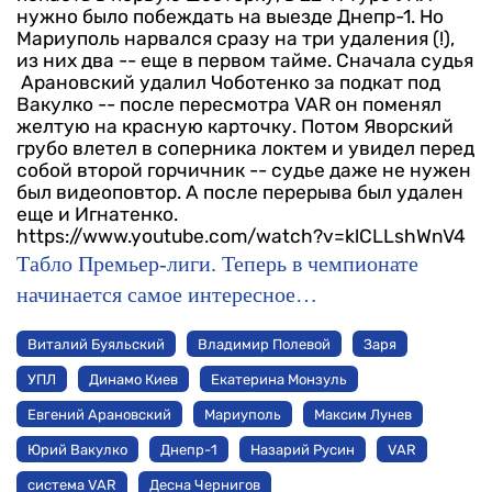
нужно было побеждать на выезде Днепр-1. Но
Мариуполь нарвался сразу на три удаления (!),
из них два -- еще в первом тайме. Сначала судья
Арановский удалил Чоботенко за подкат под
Вакулко -- после пересмотра VAR он поменял
желтую на красную карточку. Потом Яворский
грубо влетел в соперника локтем и увидел перед
собой второй горчичник -- судье даже не нужен
был видеоповтор. А после перерыва был удален
еще и Игнатенко.
https://www.youtube.com/watch?v=klCLLshWnV4
Табло Премьер-лиги. Теперь в чемпионате
начинается самое интересное…
Виталий Буяльский
Владимир Полевой
Заря
УПЛ
Динамо Киев
Екатерина Монзуль
Евгений Арановский
Мариуполь
Максим Лунев
Юрий Вакулко
Днепр-1
Назарий Русин
VAR
система VAR
Десна Чернигов