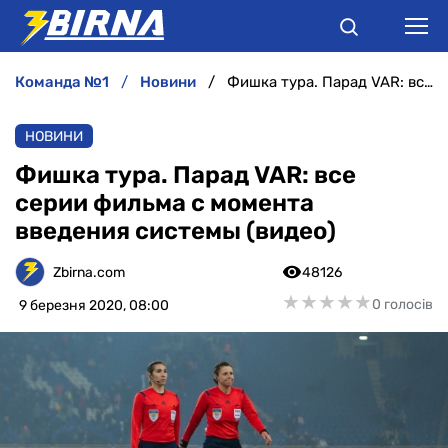
команда №1
новини
Фишка тура. Парад VAR: все серии фильма с момента введения системы (видео)
НОВИНИ
НОВИНИ
АНАЛІТИКА
Фишка тура. Парад VAR: все
серии фильма с момента
ІНТЕРВ'Ю
введения системы (видео)
РІЗНЕ
Zbirna.com
48126
★
★
★
★
★
★
★
★
★
★
0 голосів
9 березня 2020, 08:00
БУКМЕКЕРИ