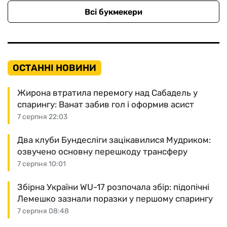
Всі букмекери
ОСТАННІ НОВИНИ
Жирона втратила перемогу над Сабадель у
спарингу: Ванат забив гол і оформив асист
7 серпня 22:03
Два клуби Бундесліги зацікавилися Мудриком:
озвучено основну перешкоду трансферу
7 серпня 10:01
Збірна України WU-17 розпочала збір: підопічні
Лемешко зазнали поразки у першому спарингу
7 серпня 08:48