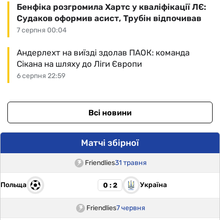
Бенфіка розгромила Хартс у кваліфікації ЛЄ:
Судаков оформив асист, Трубін відпочивав
7 серпня 00:04
Андерлехт на виїзді здолав ПАОК: команда
Сікана на шляху до Ліги Європи
6 серпня 22:59
Всі новини
Матчі збірної
Friendlies
31 травня
Польща
Україна
0 : 2
Friendlies
7 червня