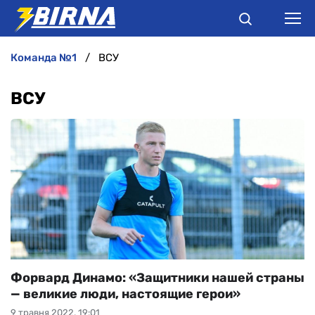
команда №1
ВСУ
НОВИНИ
ВСУ
АНАЛІТИКА
ІНТЕРВ'Ю
РІЗНЕ
БУКМЕКЕРИ
Форвард Динамо: «Защитники нашей страны
— великие люди, настоящие герои»
9 травня 2022, 19:01