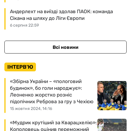
Андерлехт на виїзді здолав ПАОК: команда
Сікана на шляху до Ліги Європи
6 серпня 22:59
Всі новини
ІНТЕРВ'Ю
«Збірна України – «пологовий
будинок», бо голи народжує»:
Леоненко жорстко розніс
підопічних Реброва за гру з Чехією
15 жовтня 2024, 14:16
«Мудрик крутіший за Кварацхелію»:
Кополовець оцінив переможний