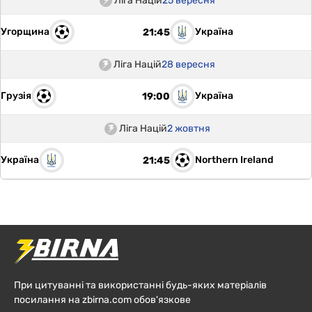
Ліга Націй
25 вересня
Угорщина
Україна
21:45
Ліга Націй
28 вересня
Грузія
Україна
19:00
Ліга Націй
2 жовтня
Україна
Northern Ireland
21:45
При цитуванні та використанні будь-яких матеріалів
посилання на zbirna.com обов'язкове