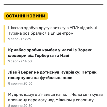
ОСТАННІ НОВИНИ
Шахтар здобув другу звитягу в УПЛ: підопічні
Турана розібралися з Епіцентром
9 серпня 17:39
Кривбас зробив камбек у матчі із Зорею:
шедеври від Герберта та Наві
9 серпня 14:50
Лівий Берег не дотиснув Кудрівку: Петряк
повернувся на футбольне поле
8 серпня 20:56
Мудрик вдруге з'явився на полі: Челсі святкував
впевнену перемогу над Міланом у спарингу
8 серпня 20:30