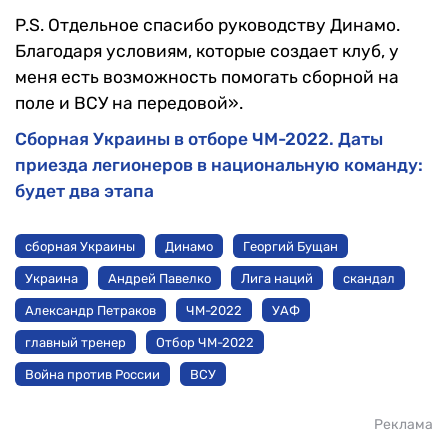
P.S. Отдельное спасибо руководству Динамо.
Благодаря условиям, которые создает клуб, у
меня есть возможность помогать сборной на
поле и ВСУ на передовой».
Сборная Украины в отборе ЧМ-2022. Даты
приезда легионеров в национальную команду:
будет два этапа
сборная Украины
Динамо
Георгий Бущан
Украина
Андрей Павелко
Лига наций
скандал
Александр Петраков
ЧМ-2022
УАФ
главный тренер
Отбор ЧМ-2022
Война против России
ВСУ
Реклама