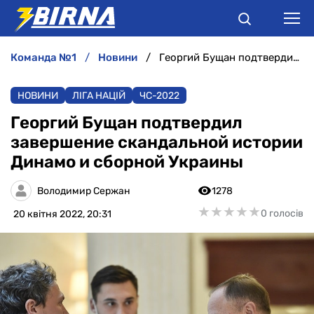
команда №1
новини
Георгий Бущан подтвердил завершение скандальной истории Динамо и сборной Украины
НОВИНИ
НОВИНИ
ЛІГА НАЦІЙ
ЧC-2022
АНАЛІТИКА
Георгий Бущан подтвердил
завершение скандальной истории
ІНТЕРВ'Ю
Динамо и сборной Украины
РІЗНЕ
Володимир Сержан
1278
★
★
★
★
★
★
★
★
★
★
0 голосів
20 квітня 2022, 20:31
БУКМЕКЕРИ