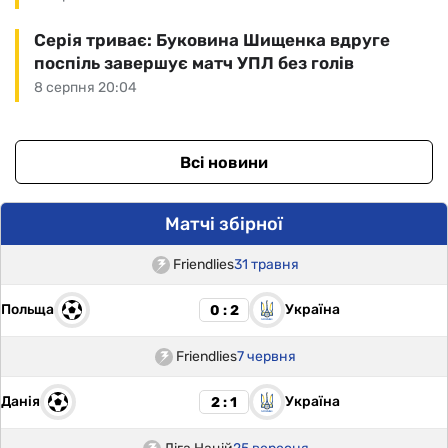
Серія триває: Буковина Шищенка вдруге
поспіль завершує матч УПЛ без голів
8 серпня 20:04
Всі новини
Матчі збірної
Friendlies
31 травня
Польща
Україна
0 : 2
Friendlies
7 червня
Данія
Україна
2 : 1