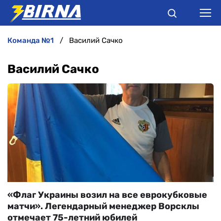
команда №1
Василий Сачко
НОВИНИ
Василий Сачко
АНАЛІТИКА
ІНТЕРВ'Ю
РІЗНЕ
БУКМЕКЕРИ
«Флаг Украины возил на все еврокубковые
матчи». Легендарный менеджер Ворсклы
отмечает 75-летний юбилей