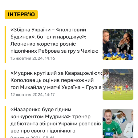
ІНТЕРВ'Ю
«Збірна України – «пологовий
будинок», бо голи народжує»:
Леоненко жорстко розніс
підопічних Реброва за гру з Чехією
15 жовтня 2024, 14:16
«Мудрик крутіший за Кварацхелію»:
Кополовець оцінив переможний
гол Михайла у матчі Україна – Грузія
12 жовтня 2024, 14:17
«Назаренко буде гідним
конкурентом Мудрика»: тренер
дебютанта збірної України розповів
все про свого підопічного